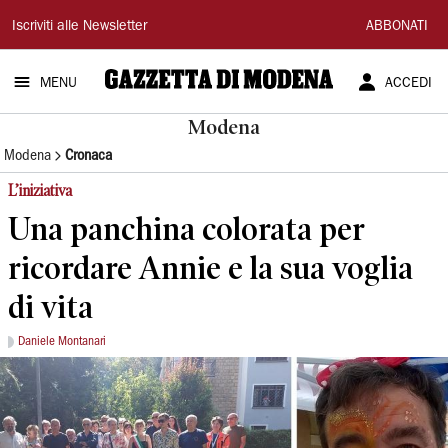
Gazzetta
Iscriviti alle Newsletter
ABBONATI
di
MENU
ACCEDI
Modena
Modena
Modena
Cronaca
L’iniziativa
Una panchina colorata per
ricordare Annie e la sua voglia
di vita
Daniele Montanari