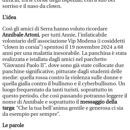
difficili, tra le corsie degli ospedali, con il suo bel
sorriso e il naso da clown.
L’idea
Così gli amici di Serra hanno voluto ricordare
Annibale Artoni
, per tutti Annie, l’infaticabile
volontario dell’associazione Vip Modena (i cosiddetti
“clown in corsia”) spentosi il 19 novembre 2024 a 68
anni per una malattia inesorabile. La panchina è stata
realizzata e istallata dagli amici nel parchetto
“Giovanni Paolo II”, dove sono già state collocate due
panchine significative, pitturate dagli studenti delle
medie: quella rossa contro la violenza sulle donne e
quella gialla contro il bullismo e il cyberbullismo. Un
luogo frequentato da tanti turisti, soprattutto in
questo periodo, che così passando potranno leggere il
nome di Annibale e soprattutto il
messaggio della
targa
: “Che la tua bell’anima gentile e generosa ci sia
da esempio per sempre”.
Le parole