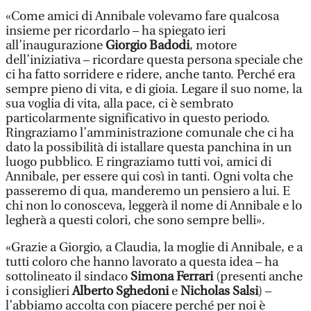
«Come amici di Annibale volevamo fare qualcosa
insieme per ricordarlo – ha spiegato ieri
all’inaugurazione
Giorgio Badodi
, motore
dell’iniziativa – ricordare questa persona speciale che
ci ha fatto sorridere e ridere, anche tanto. Perché era
sempre pieno di vita, e di gioia. Legare il suo nome, la
sua voglia di vita, alla pace, ci è sembrato
particolarmente significativo in questo periodo.
Ringraziamo l’amministrazione comunale che ci ha
dato la possibilità di istallare questa panchina in un
luogo pubblico. E ringraziamo tutti voi, amici di
Annibale, per essere qui così in tanti. Ogni volta che
passeremo di qua, manderemo un pensiero a lui. E
chi non lo conosceva, leggerà il nome di Annibale e lo
legherà a questi colori, che sono sempre belli».
«Grazie a Giorgio, a Claudia, la moglie di Annibale, e a
tutti coloro che hanno lavorato a questa idea – ha
sottolineato il sindaco
Simona Ferrari
(presenti anche
i consiglieri
Alberto Sghedoni
e
Nicholas Salsi
) –
l’abbiamo accolta con piacere perché per noi è