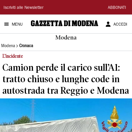
Gazzetta
Iscriviti alle Newsletter
ABBONATI
di
MENU
ACCEDI
Modena
Modena
Modena
Cronaca
L’incidente
Camion perde il carico sull’A1:
tratto chiuso e lunghe code in
autostrada tra Reggio e Modena