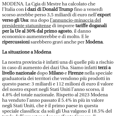
MODENA. La Cgia di Mestre ha calcolato che
l’Italia con
i dazi di Donald Trump
fino a venerdì
scorso avrebbe perso 3,5 miliardi di euro nell’
export
verso gli Usa
: ma dopo
l’annuncio-minaccia del
presidente statunitense
di imporre
tariffe doganali
per la Ue al 30% dal primo agosto
, il danno
economico aumenterebbe e di molto. E le
ripercussioni
sarebbero gravi anche per
Modena
.
La situazione a Modena
La nostra provincia è infatti una di quelle più a rischio
in caso di aumento dei dazi Usa. Siamo infatti
terzi a
livello nazionale
dopo
Milano
e
Firenze
nella speciale
graduatoria dei territori che vendono più prodotti in
questo paese: 3 miliardi e 112 milioni di euro il valore
del nostro export negli Stati Uniti l’anno scorso, il
4.8% del totale nazionale. Rispetto al 2023 Modena
ha venduto l’anno passato il 5.4% in più in valore
negli Stati Uniti, che è il primo paese in questa
speciale classifica: da soli gli Usa valgono il 18.5% del