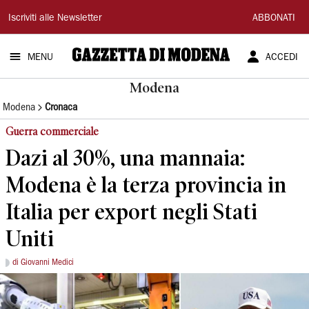
Gazzetta
Iscriviti alle Newsletter
ABBONATI
di
MENU
ACCEDI
Modena
Modena
Modena
Cronaca
Guerra commerciale
Dazi al 30%, una mannaia:
Modena è la terza provincia in
Italia per export negli Stati
Uniti
di Giovanni Medici