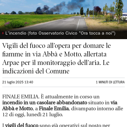
◗
L'incendio (foto Osservatorio Civico "Ora tocca a noi")
Vigili del fuoco all’opera per domare le
fiamme in via Abbà e Motto, allertata
Arpae per il monitoraggio dell’aria. Le
indicazioni del Comune
21 luglio 2025 13:40
1 MINUTI DI LETTURA
FINALE EMILIA. È attualmente in corso un
incendio in un casolare abbandonato
situato in
via
Abbà e Motto
, a
Finale Emilia
, divampato intorno alle
12 di oggi, lunedì 21 luglio.
I
vigili del fuoco
sono già operativi sul posto per