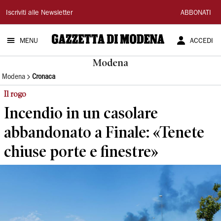
Gazzetta
Iscriviti alle Newsletter
ABBONATI
di
MENU
ACCEDI
Modena
Modena
Modena
Cronaca
Il rogo
Incendio in un casolare
abbandonato a Finale: «Tenete
chiuse porte e finestre»