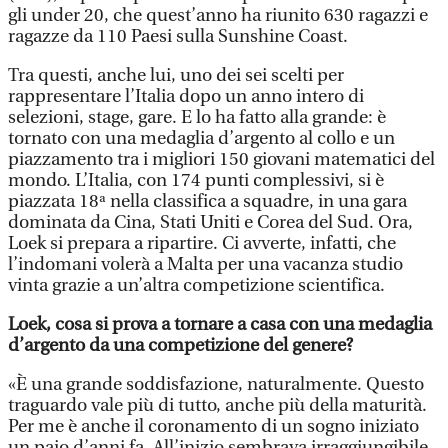
gli under 20, che quest’anno ha riunito 630 ragazzi e
ragazze da 110 Paesi sulla Sunshine Coast.
Tra questi, anche lui, uno dei sei scelti per
rappresentare l’Italia dopo un anno intero di
selezioni, stage, gare. E lo ha fatto alla grande: è
tornato con una medaglia d’argento al collo e un
piazzamento tra i migliori 150 giovani matematici del
mondo. L’Italia, con 174 punti complessivi, si è
piazzata 18ª nella classifica a squadre, in una gara
dominata da Cina, Stati Uniti e Corea del Sud. Ora,
Loek si prepara a ripartire. Ci avverte, infatti, che
l’indomani volerà a Malta per una vacanza studio
vinta grazie a un’altra competizione scientifica.
Loek, cosa si prova a tornare a casa con una medaglia
d’argento da una competizione del genere?
«È una grande soddisfazione, naturalmente. Questo
traguardo vale più di tutto, anche più della maturità.
Per me è anche il coronamento di un sogno iniziato
un paio d’anni fa. All’inizio sembrava irraggiungibile.