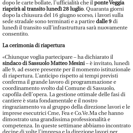
dopo le carte bollate, l’ufficialità che il
ponte Veggia
riaprirà al transito lunedì 28 luglio
. Quaranta giorni
dopo la chiusura del 16 giugno scorso, i lavori sulla
sede stradale sono terminati e a partire
dalle 9
di
lunedì il transito sull’infrastruttura sarà nuovamente
consentito.
La cerimonia di riapertura
«Chiunque voglia partecipare – ha dichiarato il
sindaco di Sassuolo Matteo Mesini
– è invitato, lunedì
alle 9, ad essere presente per il momento istituzionale
di riapertura. L’anticipo rispetto ai tempi previsti
conferma il grande lavoro di programmazione e
coordinamento svolto dal Comune di Sassuolo,
capofila dell’opera. La gestione ottimale delle fasi di
cantiere è stata fondamentale e il nostro
ringraziamento va al gruppo della direzione lavori e le
imprese esecutrici Cme, Fea e Co.Ve.Ma che hanno
dimostrato una grandissima professionalità e
competenza. In queste settimane abbiamo incontrato
decine di volte l’impresa e la direzione lavori per