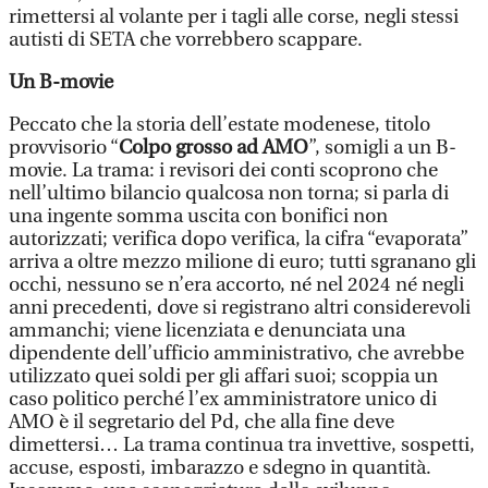
rimettersi al volante per i tagli alle corse, negli stessi
autisti di SETA che vorrebbero scappare.
Un B-movie
Peccato che la storia dell’estate modenese, titolo
provvisorio “
Colpo grosso ad AMO
”, somigli a un B-
movie. La trama: i revisori dei conti scoprono che
nell’ultimo bilancio qualcosa non torna; si parla di
una ingente somma uscita con bonifici non
autorizzati; verifica dopo verifica, la cifra “evaporata”
arriva a oltre mezzo milione di euro; tutti sgranano gli
occhi, nessuno se n’era accorto, né nel 2024 né negli
anni precedenti, dove si registrano altri considerevoli
ammanchi; viene licenziata e denunciata una
dipendente dell’ufficio amministrativo, che avrebbe
utilizzato quei soldi per gli affari suoi; scoppia un
caso politico perché l’ex amministratore unico di
AMO è il segretario del Pd, che alla fine deve
dimettersi… La trama continua tra invettive, sospetti,
accuse, esposti, imbarazzo e sdegno in quantità.