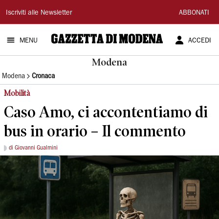
Gazzetta
Iscriviti alle Newsletter
ABBONATI
di
MENU
ACCEDI
Modena
Modena
Modena
Cronaca
Mobilità
Caso Amo, ci accontentiamo di
bus in orario – Il commento
di Giovanni Gualmini