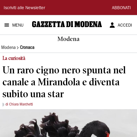
Gazzetta
Iscriviti alle Newsletter
ABBONATI
di
MENU
ACCEDI
Modena
Modena
Modena
Cronaca
La curiosità
Un raro cigno nero spunta nel
canale a Mirandola e diventa
subito una star
di Chiara Marchetti