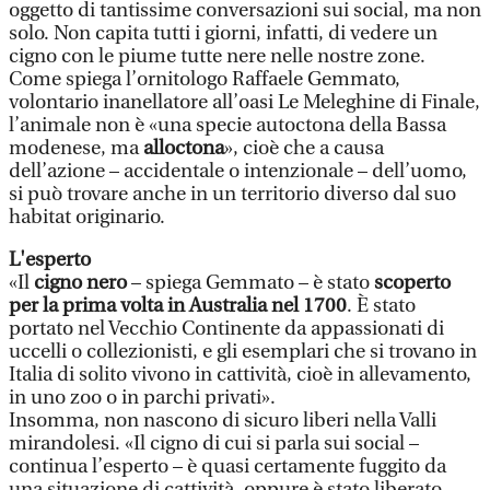
oggetto di tantissime conversazioni sui social, ma non
solo. Non capita tutti i giorni, infatti, di vedere un
cigno con le piume tutte nere nelle nostre zone.
Come spiega l’ornitologo Raffaele Gemmato,
volontario inanellatore all’oasi Le Meleghine di Finale,
l’animale non è «una specie autoctona della Bassa
modenese, ma
alloctona
», cioè che a causa
dell’azione – accidentale o intenzionale – dell’uomo,
si può trovare anche in un territorio diverso dal suo
habitat originario.
L'esperto
«Il
cigno nero
– spiega Gemmato – è stato
scoperto
per la prima volta in Australia nel 1700
. È stato
portato nel Vecchio Continente da appassionati di
uccelli o collezionisti, e gli esemplari che si trovano in
Italia di solito vivono in cattività, cioè in allevamento,
in uno zoo o in parchi privati».
Insomma, non nascono di sicuro liberi nella Valli
mirandolesi. «Il cigno di cui si parla sui social –
continua l’esperto – è quasi certamente fuggito da
una situazione di cattività, oppure è stato liberato