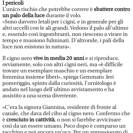
I pericoli
L’unico rischio che potrebbe correre è
sbattere contro
un palo della luce
durante il volo.
«Sono davvero letali per i cigni, e in generale per gli
altri uccelli con le ali grandi. Vedono il palo all’ultimo
e, essendo così ingombranti, non riescono a virare in
tempo e muoiono fulminati. D’altronde, i pali della
luce non esistono in natura».
Il cigno nero
vive in media 20 anni
e si riproduce,
ovviamente, solo con altri cigni neri, ma «è difficile
trovare un esemplare maschio e un esemplare
femmina insieme liberi», spiega Gemmato. Ieri
pomeriggio, spinto dalla curiosità, l’ornitologo è
andato nel luogo dell’ultimo avvistamento e ha
assistito a una scena divertente.
«C’era la signora Giannina, residente di fronte al
canale, che dava del cibo al cigno nero. Confermo che
è
cresciuto in cattività
, o non si farebbe avvicinare
così da un essere umano. Poco dopo è comparso un
tacchino e poi ancora un’oca. Per un appassionato di