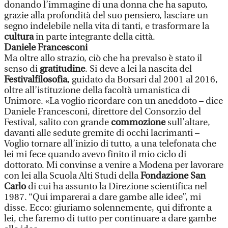
donando l’immagine di una donna che ha saputo,
grazie alla profondità del suo pensiero, lasciare un
segno indelebile nella vita di tanti, e trasformare la
cultura
in parte integrante della città.
Daniele Francesconi
Ma oltre allo strazio, ciò che ha prevalso è stato il
senso di
gratitudine
. Si deve a lei la nascita del
Festivalfilosofia
, guidato da Borsari dal 2001 al 2016,
oltre all’istituzione della facoltà umanistica di
Unimore. «La voglio ricordare con un aneddoto – dice
Daniele Francesconi, direttore del Consorzio del
Festival, salito con grande
commozione
sull’altare,
davanti alle sedute gremite di occhi lacrimanti –
Voglio tornare all’inizio di tutto, a una telefonata che
lei mi fece quando avevo finito il mio ciclo di
dottorato. Mi convinse a venire a Modena per lavorare
con lei alla Scuola Alti Studi della
Fondazione San
Carlo
di cui ha assunto la Direzione scientifica nel
1987. “Qui imparerai a dare gambe alle idee”, mi
disse. Ecco: giuriamo solennemente, qui difronte a
lei, che faremo di tutto per continuare a dare gambe