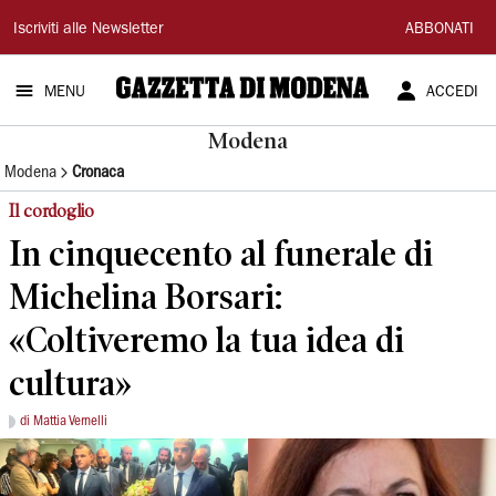
Gazzetta
Iscriviti alle Newsletter
ABBONATI
di
MENU
ACCEDI
Modena
Modena
Modena
Cronaca
Il cordoglio
In cinquecento al funerale di
Michelina Borsari:
«Coltiveremo la tua idea di
cultura»
di Mattia Vernelli