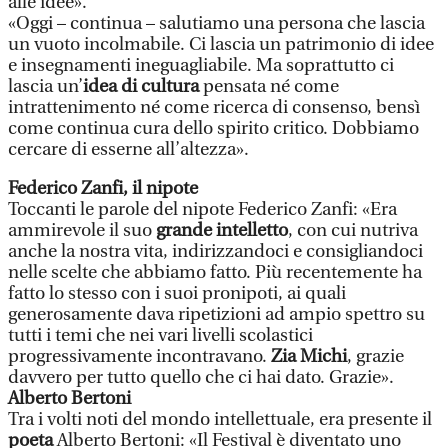
alle idee».
«Oggi – continua – salutiamo una persona che lascia
un vuoto incolmabile. Ci lascia un patrimonio di idee
e insegnamenti ineguagliabile. Ma soprattutto ci
lascia un’
idea di cultura
pensata né come
intrattenimento né come ricerca di consenso, bensì
come continua cura dello spirito critico. Dobbiamo
cercare di esserne all’altezza».
Federico Zanfi, il nipote
Toccanti le parole del nipote Federico Zanfi: «Era
ammirevole il suo
grande intelletto
, con cui nutriva
anche la nostra vita, indirizzandoci e consigliandoci
nelle scelte che abbiamo fatto. Più recentemente ha
fatto lo stesso con i suoi pronipoti, ai quali
generosamente dava ripetizioni ad ampio spettro su
tutti i temi che nei vari livelli scolastici
progressivamente incontravano.
Zia Michi
, grazie
davvero per tutto quello che ci hai dato. Grazie».
Alberto Bertoni
Tra i volti noti del mondo intellettuale, era presente il
poeta
Alberto Bertoni: «Il Festival è diventato uno