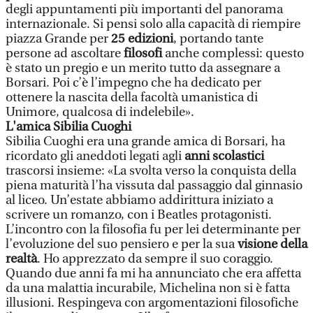
degli appuntamenti più importanti del panorama
internazionale. Si pensi solo alla capacità di riempire
piazza Grande per
25 edizioni
, portando tante
persone ad ascoltare
filosofi
anche complessi: questo
è stato un pregio e un merito tutto da assegnare a
Borsari. Poi c’è l’impegno che ha dedicato per
ottenere la nascita della facoltà umanistica di
Unimore, qualcosa di indelebile».
L'amica Sibilia Cuoghi
Sibilia Cuoghi era una grande amica di Borsari, ha
ricordato gli aneddoti legati agli
anni scolastici
trascorsi insieme: «La svolta verso la conquista della
piena maturità l’ha vissuta dal passaggio dal ginnasio
al liceo. Un’estate abbiamo addirittura iniziato a
scrivere un romanzo, con i Beatles protagonisti.
L’incontro con la filosofia fu per lei determinante per
l’evoluzione del suo pensiero e per la sua
visione della
realtà
. Ho apprezzato da sempre il suo coraggio.
Quando due anni fa mi ha annunciato che era affetta
da una malattia incurabile, Michelina non si è fatta
illusioni. Respingeva con argomentazioni filosofiche