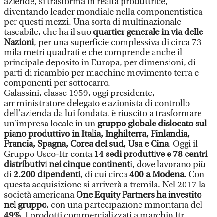
aziende, si trasforma in realtà produttrice,
diventando leader mondiale nella componentistica
per questi mezzi. Una sorta di multinazionale
tascabile, che ha il suo
quartier generale in via delle
Nazioni
, per una superficie complessiva di circa 73
mila metri quadrati e che comprende anche il
principale deposito in Europa, per dimensioni, di
parti di ricambio per macchine movimento terra e
componenti per sottocarro.
Galassini, classe 1959, oggi presidente,
amministratore delegato e azionista di controllo
dell’azienda da lui fondata, è riuscito a trasformare
un’impresa locale in un
gruppo globale dislocato sul
piano produttivo in Italia, Inghilterra, Finlandia,
Francia, Spagna, Corea del sud, Usa e Cina
. Oggi il
Gruppo Usco-Itr conta
14 sedi produttive e 78 centri
distributivi nei cinque continent
i, dove lavorano più
di
2.200 dipendenti
, di cui circa
400 a Modena
. Con
questa acquisizione si arriverà a tremila. Nel 2017 la
società americana
One Equity Partners ha investito
nel gruppo
, con una partecipazione minoritaria del
49%
. I prodotti commercializzati a marchio Itr,