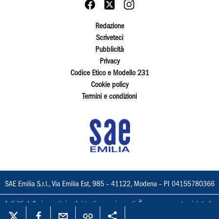
Redazione
Scriveteci
Pubblicità
Privacy
Codice Etico e Modello 231
Cookie policy
Termini e condizioni
SAE Emilia S.r.l., Via Emilia Est, 985 – 41122, Modena – PI 04155780366
I diritti delle immagini e dei testi sono riservati. È espressamente vietata la
loro riproduzione con qualsiasi mezzo e l'adattamento totale o parziale.