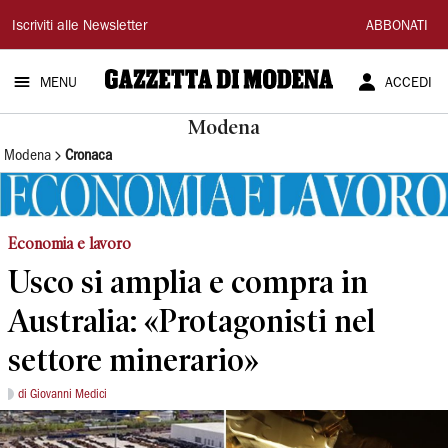
Gazzetta
Iscriviti alle Newsletter
ABBONATI
di
MENU
ACCEDI
Modena
Modena
Modena
Cronaca
Economia e lavoro
Usco si amplia e compra in
Australia: «Protagonisti nel
settore minerario»
di Giovanni Medici