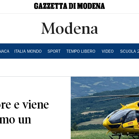
Modena
NACA
ITALIA MONDO
SPORT
TEMPO LIBERO
VIDEO
SCUOLA 
ore e viene
simo un