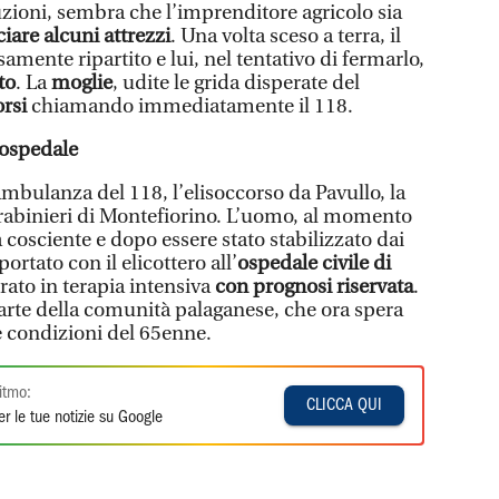
uzioni, sembra che l’imprenditore agricolo sia
iare alcuni attrezzi
. Una volta sceso a terra, il
amente ripartito e lui, nel tentativo di fermarlo,
to
. La
moglie
, udite le grida disperate del
orsi
chiamando immediatamente il 118.
n ospedale
mbulanza del 118, l’elisoccorso da Pavullo, la
arabinieri di Montefiorino. L’uomo, al momento
ra cosciente e dopo essere stato stabilizzato dai
ortato con il elicottero all’
ospedale civile di
erato in terapia intensiva
con prognosi riservata
.
rte della comunità palaganese, che ora spera
 condizioni del 65enne.
itmo:
CLICCA QUI
r le tue notizie su Google