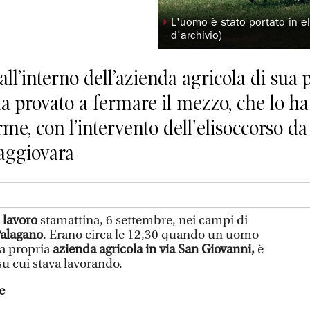
◗
L'uomo è stato portato in el
d'archivio)
all’interno dell’azienda agricola di sua 
a provato a fermare il mezzo, che lo ha 
arme, con l’intervento dell'elisoccorso d
aggiovara
 lavoro
stamattina, 6 settembre, nei campi di
alagano
. Erano circa le 12,30 quando un uomo
la propria
azienda agricola in via San Giovanni,
è
su cui stava lavorando.
e