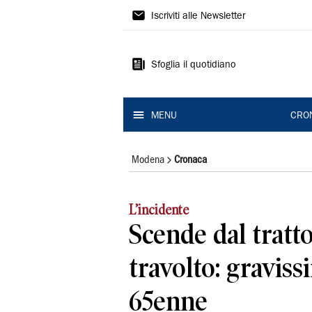
Gazzetta
Iscriviti alle Newsletter
di
Modena
Sfoglia il quotidiano
MENU
CRO
Modena
Cronaca
L’incidente
Scende dal tratt
travolto: gravis
65enne