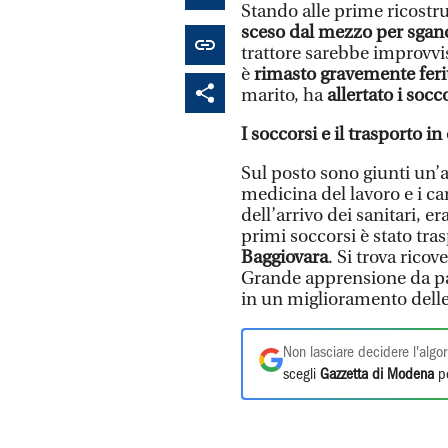
Stando alle prime ricostr
sceso dal mezzo per sganc
trattore sarebbe improvvis
è
rimasto gravemente feri
marito, ha
allertato i socc
I soccorsi e il trasporto i
Sul posto sono giunti un’a
medicina del lavoro e i c
dell’arrivo dei sanitari, e
primi soccorsi è stato trasp
Baggiovara
. Si trova ricov
Grande apprensione da pa
in un miglioramento delle
Non lasciare decidere l'algor
scegli
Gazzetta di Modena
pe