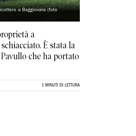
icottero a Baggiovara (foto
proprietà a
schiacciato. È stata la
a Pavullo che ha portato
1 MINUTI DI LETTURA