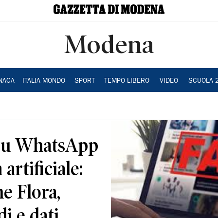
Modena
NACA
ITALIA MONDO
SPORT
TEMPO LIBERO
VIDEO
SCUOLA 
 su WhatsApp
 artificiale:
e Flora,
i e dati