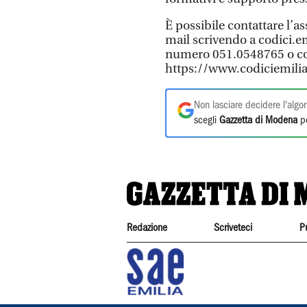
È possibile contattare l’
mail scrivendo a codici.e
numero 051.0548765 o con
https://www.codiciemili
Non lasciare decidere l'algor
scegli
Gazzetta di Modena
pe
Redazione
Scriveteci
P