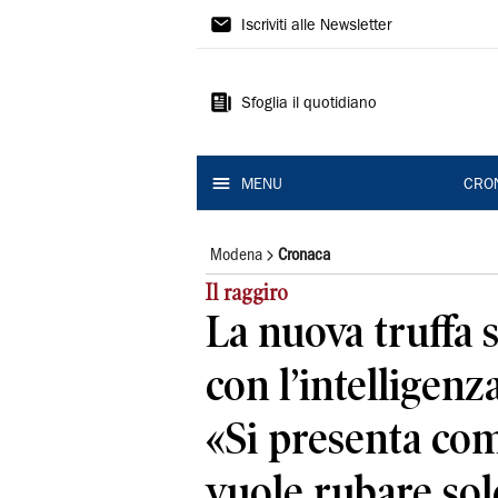
Gazzetta
Iscriviti alle Newsletter
di
Modena
Sfoglia il quotidiano
MENU
CRO
Modena
Cronaca
Il raggiro
La nuova truffa
con l’intelligenza
«Si presenta com
vuole rubare sold