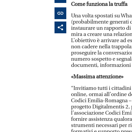
Come funziona la truffa
Una volta spostati su Wha
(probabilmente generati da
instaurare un rapporto di 
mira a creare una relazio
L’obiettivo è arrivare ad 
non cadere nella trappola:
proseguire la conversazi
numero sospetto e segnal
documenti, informazioni p
«Massima attenzione»
“Invitiamo tutti i cittadin
online, ormai all’ordine d
Codici Emilia-Romagna – e 
progetto Digitalmentis 2
l’associazione Codici Emi
fornire assistenza qualora 
strumenti necessari per ri
formativi e supporto presso 