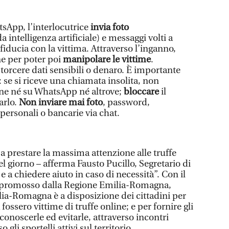
tsApp, l’interlocutrice
invia foto
 intelligenza artificiale) e messaggi volti a
fiducia con la vittima. Attraverso l’inganno,
ne per poter poi
manipolare le vittime
.
estorcere dati sensibili o denaro. È importante
 se si riceve una chiamata insolita, non
one né su WhatsApp né altrove;
bloccare
il
arlo.
Non inviare mai foto
, password,
ersonali o bancarie via chat.
i a prestare la massima attenzione alle truffe
el giorno – afferma Fausto Pucillo, Segretario di
a chiedere aiuto in caso di necessità”. Con il
, promosso dalla Regione Emilia-Romagna,
lia-Romagna è a disposizione dei cittadini per
fossero vittime di truffe online; e per fornire gli
conoscerle ed evitarle, attraverso incontri
gli sportelli attivi sul territorio.