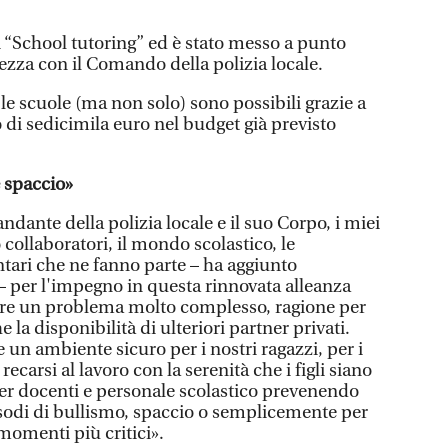
i “School tutoring” ed è stato messo a punto
rezza con il Comando della polizia locale.
 le scuole (ma non solo) sono possibili grazie a
 di sedicimila euro nel budget già previsto
 spaccio»
ndante della polizia locale e il suo Corpo, i miei
o collaboratori, il mondo scolastico, le
ontari che ne fanno parte – ha aggiunto
 – per l'impegno in questa rinnovata alleanza
tare un problema molto complesso, ragione per
la disponibilità di ulteriori partner privati.
e un ambiente sicuro per i nostri ragazzi, per i
ecarsi al lavoro con la serenità che i figli siano
 per docenti e personale scolastico prevenendo
pisodi di bullismo, spaccio o semplicemente per
 momenti più critici».