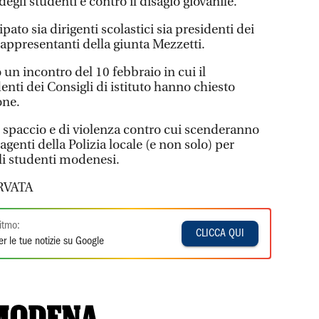
egli studenti e contro il disagio giovanile.
ato sia dirigenti scolastici sia presidenti dei
 rappresentanti della giunta Mezzetti.
 un incontro del 10 febbraio in cui il
nti dei Consigli di istituto hanno chiesto
one.
i spaccio e di violenza contro cui scenderanno
genti della Polizia locale (e non solo) per
gli studenti modenesi.
RVATA
itmo:
CLICCA QUI
r le tue notizie su Google