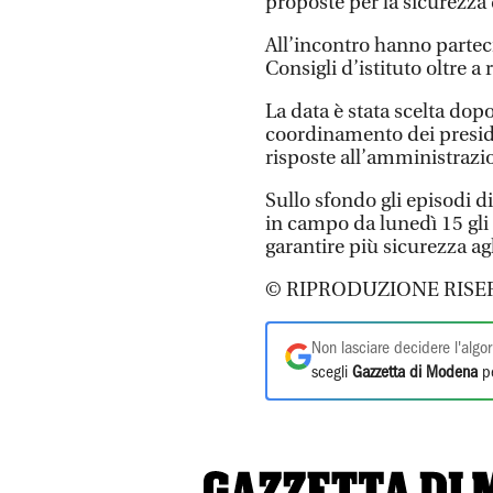
proposte per la sicurezza d
All’incontro hanno partecip
Consigli d’istituto oltre a
La data è stata scelta dopo
coordinamento dei preside
risposte all’amministrazi
Sullo sfondo gli episodi d
in campo da lunedì 15 gli a
garantire più sicurezza a
© RIPRODUZIONE RISE
Non lasciare decidere l'algor
scegli
Gazzetta di Modena
pe