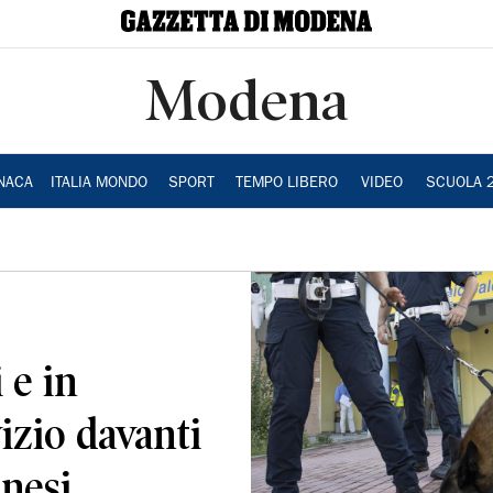
Modena
NACA
ITALIA MONDO
SPORT
TEMPO LIBERO
VIDEO
SCUOLA 
 e in
izio davanti
nesi