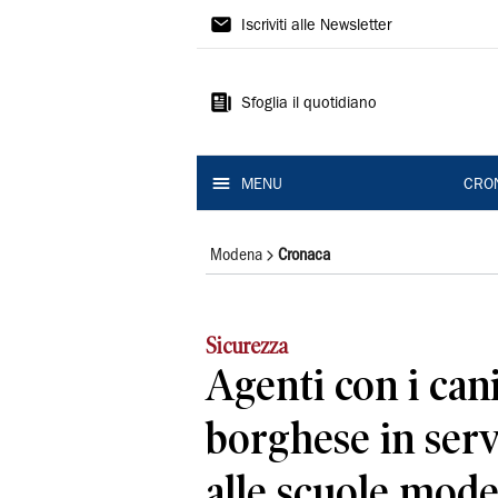
Gazzetta
Iscriviti alle Newsletter
di
Modena
Sfoglia il quotidiano
MENU
CRO
Modena
Cronaca
Sicurezza
Agenti con i cani
borghese in serv
alle scuole mode