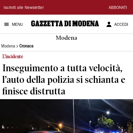
Gazzetta
Iscriviti alle Newsletter
ABBONATI
di
MENU
ACCEDI
Modena
Modena
Modena
Cronaca
L’incidente
Inseguimento a tutta velocità,
l’auto della polizia si schianta e
finisce distrutta