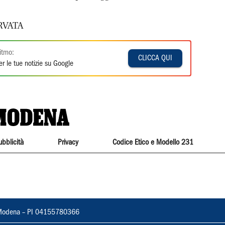
RVATA
itmo:
CLICCA QUI
r le tue notizie su Google
ubblicità
Privacy
Codice Etico e Modello 231
22, Modena – PI 04155780366