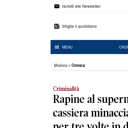
Gazzetta
Iscriviti alle Newsletter
di
Modena
Sfoglia il quotidiano
MENU
CRO
Modena
Cronaca
Criminalità
Rapine al super
cassiera minaccia
per tre volte in