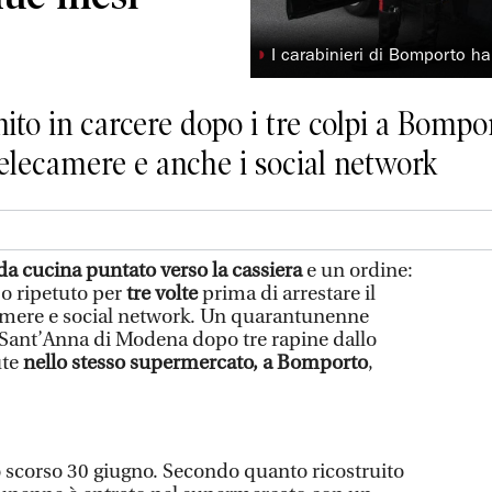
◗
I carabinieri di Bomporto ha
nito in carcere dopo i tre colpi a Bompo
telecamere e anche i social network
 da cucina puntato verso la cassiera
e un ordine:
o ripetuto per
tre volte
prima di arrestare il
camere e social network. Un quarantunenne
re Sant’Anna di Modena dopo tre rapine dallo
ute
nello stesso supermercato, a Bomporto
,
lo scorso 30 giugno. Secondo quanto ricostruito