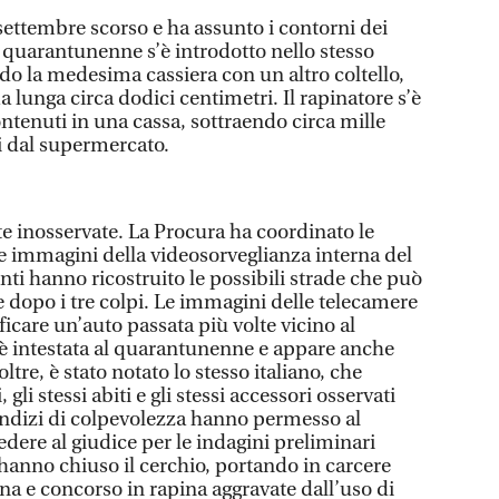
5 settembre scorso e ha assunto i contorni dei
l quarantunenne s’è introdotto nello stesso
 la medesima cassiera con un altro coltello,
a lunga circa dodici centimetri. Il rapinatore s’è
ontenuti in una cassa, sottraendo circa mille
i dal supermercato.
e inosservate. La Procura ha coordinato le
le immagini della videosorveglianza interna del
ti hanno ricostruito le possibili strade che può
e dopo i tre colpi. Le immagini delle telecamere
icare un’auto passata più volte vicino al
è intestata al quarantunenne e appare anche
ltre, è stato notato lo stesso italiano, che
 gli stessi abiti e gli stessi accessori osservati
 indizi di colpevolezza hanno permesso al
dere al giudice per le indagini preliminari
ri hanno chiuso il cerchio, portando in carcere
apina e concorso in rapina aggravate dall’uso di