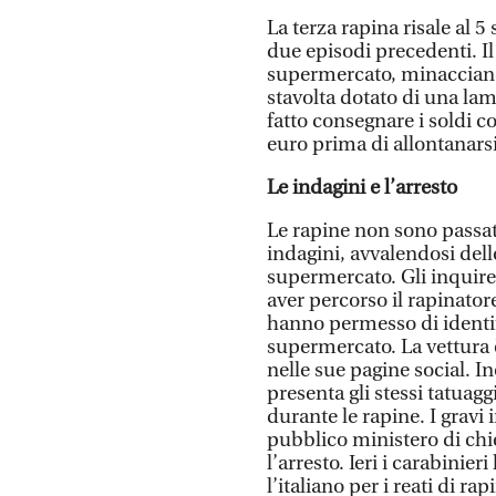
La terza rapina risale al 
due episodi precedenti. I
supermercato, minacciando
stavolta dotato di una lam
fatto consegnare i soldi c
euro prima di allontanars
Le indagini e l’arresto
Le rapine non sono passat
indagini, avvalendosi del
supermercato. Gli inquiren
aver percorso il rapinator
hanno permesso di identif
supermercato. La vettura 
nelle sue pagine social. Ino
presenta gli stessi tatuaggi,
durante le rapine. I gravi
pubblico ministero di chie
l’arresto. Ieri i carabinie
l’italiano per i reati di r