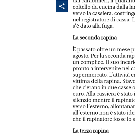
dai carabinieri, il quara
coltello da cucina dalla l
verso la cassiera, costrin
nel registratore di cassa. 
s’è dato alla fuga.
La seconda rapina
È passato oltre un mese pr
agosto. Per la seconda rap
un complice. Il suo incaric
pronto a intervenire nel c
supermercato. L’attività er
vittima della rapina. Stav
che c’erano in due casse 
euro. Alla cassiera è stat
silenzio mentre il rapinato
verso l’esterno, allontanan
all’esterno non è stato id
che il rapinatore fosse lo 
La terza rapina