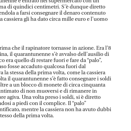
ntunenne è entrato nel supermercato con un
ama di quindici centimetri. S’è dunque diretto
gendola a farsi consegnare il denaro contenuto
La cassiera gli ha dato circa mille euro e l’uomo
ima che il rapinatore tornasse in azione. Era l’8
ina, il quarantunenne s’è avvalso dell’ausilio di
o era quello di restare fuori e fare da “palo”,
aso fosse accaduto qualcosa fuori dal
a la stessa della prima volta, come la cassiera
olta il quarantunenne s’è fatto consegnare i soldi
oltre a un blocco di monete di circa cinquanta
o intimato di non muoversi e di rimanere in
re agiva. Una volta preso i soldi, si è diretto
dosi a piedi con il complice. Il “palo”
entificato, mentre la cassiera non ha avuto dubbi
stesso della prima volta.