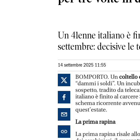
Un 41enne italiano è fi
settembre: decisive le 
14 settembre 2025 11:55
BOMPORTO. Un
coltello
“dammi i soldi”. Un incub
sospetto, tradito da tele
italiano è finito al carce
schema ricorrente avven
quest’estate.
La prima rapina
La prima rapina risale al