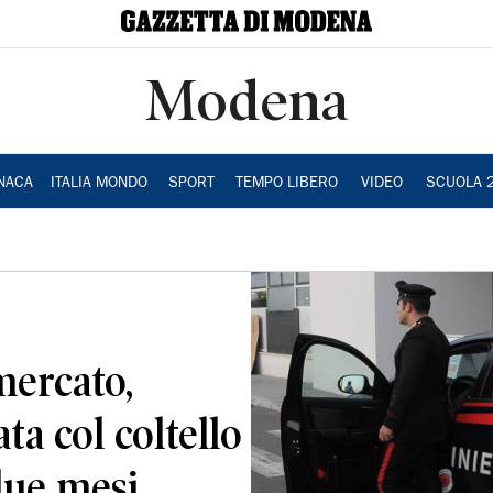
Modena
NACA
ITALIA MONDO
SPORT
TEMPO LIBERO
VIDEO
SCUOLA 
mercato,
ta col coltello
 due mesi