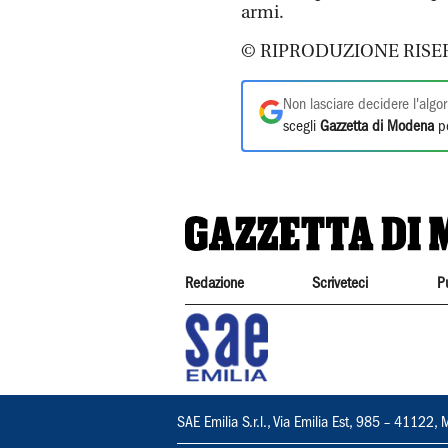
armi.
© RIPRODUZIONE RISE
Non lasciare decidere l'algor
scegli
Gazzetta di Modena
pe
Redazione
Scriveteci
P
SAE Emilia S.r.l., Via Emilia Est, 985 – 411