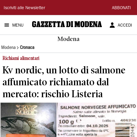
Gazzetta
Iscriviti alle Newsletter
ABBONATI
di
MENU
ACCEDI
Modena
Modena
Modena
Cronaca
Richiami alimentari
Kv nordic, un lotto di salmone
affumicato richiamato dal
mercato: rischio Listeria