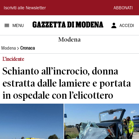
Gazzetta
Iscriviti alle Newsletter
ABBONATI
di
MENU
ACCEDI
Modena
Modena
Modena
Cronaca
L’incidente
Schianto all’incrocio, donna
estratta dalle lamiere e portata
in ospedale con l’elicottero