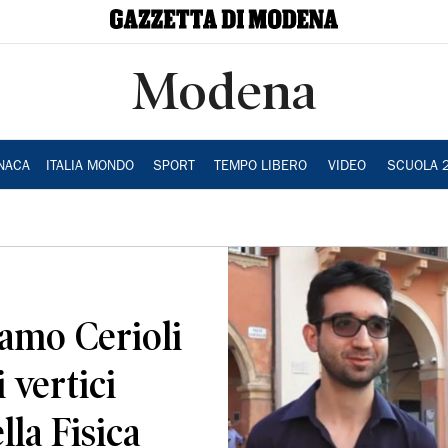
Modena
NACA
ITALIA MONDO
SPORT
TEMPO LIBERO
VIDEO
SCUOLA 
damo Cerioli
 vertici
lla Fisica