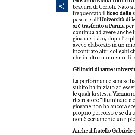
Giovanna Maria Dimitri
de
bravura di Cerioli. Nato 
frequentato il
liceo delle 
passare all’
Università di
si è trasferito a Parma
per 
continua ad avere anche in
giovane fisico, dopo l’exp
avevo elaborato in un mi
incontrato altri colleghi 
che in altro momento di c
Gli inviti di tante universi
La performance senese ha a
subito ha iniziato ad esse
le quali la stessa
Vienna
m
ricercatore “illuminato e
giovane non ha ancora scel
proprio percorso e se da un
non è certamente un ripie
Anche il fratello Gabriele