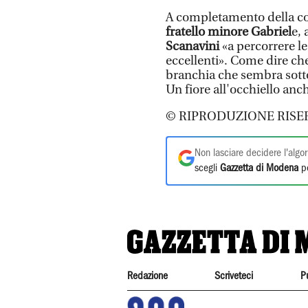
A completamento della co
fratello minore Gabriel
e, 
Scanavini
«a percorrere l
eccellenti». Come dire ch
branchia che sembra sottov
Un fiore all'occhiello anch
© RIPRODUZIONE RISE
Non lasciare decidere l'algor
scegli
Gazzetta di Modena
pe
Redazione
Scriveteci
P