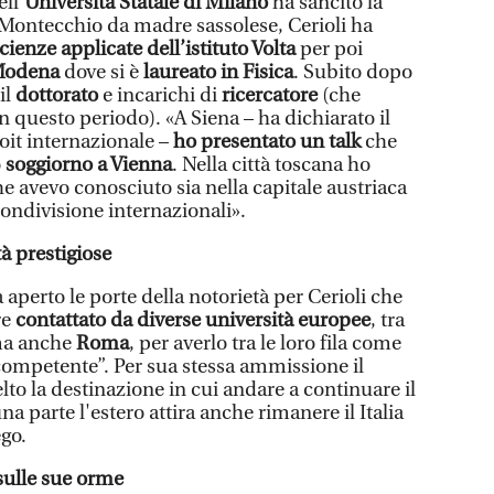
ll’
Università Statale di Milano
ha sancito la
a Montecchio da madre sassolese, Cerioli ha
scienze applicate dell’istituto Volta
per poi
 Modena
dove si è
laureato in Fisica
. Subito dopo
il
dottorato
e incarichi di
ricercatore
(che
 questo periodo). «A Siena – ha dichiarato il
loit internazionale –
ho presentato un talk
che
o
soggiorno a Vienna
. Nella città toscana ho
che avevo conosciuto sia nella capitale austriaca
ondivisione internazionali».
tà prestigiose
perto le porte della notorietà per Cerioli che
re
contattato da diverse università europee
, tra
a anche
Roma
, per averlo tra le loro fila come
 competente”. Per sua stessa ammissione il
to la destinazione in cui andare a continuare il
a parte l'estero attira anche rimanere il Italia
go.
 sulle sue orme