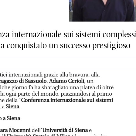
nza internazionale sui sistemi compless
 ha conquistato un successo prestigioso
ci internazionali grazie alla bravura, alla
ragazzo di Sassuolo
,
Adamo Cerioli
, un
lche giorno fa ha sbaragliato una platea di oltre
 da ogni parte del mondo, piazzandosi al primo
e della “
Conferenza internazionale sui sistemi
a a
Siena
.
o a Siena
ara Mocenni
dell’
Università di Siena
e