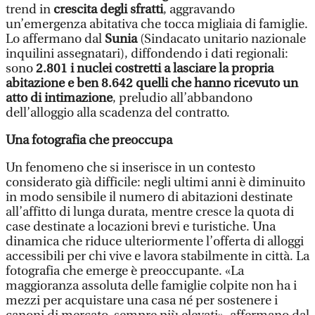
trend in
crescita degli sfratti
, aggravando
un’emergenza abitativa che tocca migliaia di famiglie.
Lo affermano dal
Sunia
(Sindacato unitario nazionale
inquilini assegnatari), diffondendo i dati regionali:
sono
2.801 i nuclei costretti a lasciare la propria
abitazione e ben 8.642 quelli che hanno ricevuto un
atto di intimazione
, preludio all’abbandono
dell’alloggio alla scadenza del contratto.
Una fotografia che preoccupa
Un fenomeno che si inserisce in un contesto
considerato già difficile: negli ultimi anni è diminuito
in modo sensibile il numero di abitazioni destinate
all’affitto di lunga durata, mentre cresce la quota di
case destinate a locazioni brevi e turistiche. Una
dinamica che riduce ulteriormente l’offerta di alloggi
accessibili per chi vive e lavora stabilmente in città. La
fotografia che emerge è preoccupante. «La
maggioranza assoluta delle famiglie colpite non ha i
mezzi per acquistare una casa né per sostenere i