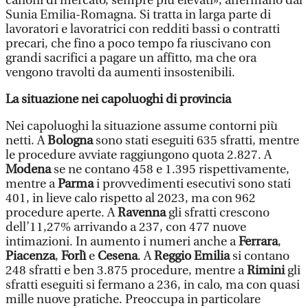
canoni di mercato, sempre più elevati», affermano dal
Sunia Emilia-Romagna. Si tratta in larga parte di
lavoratori e lavoratrici con redditi bassi o contratti
precari, che fino a poco tempo fa riuscivano con
grandi sacrifici a pagare un affitto, ma che ora
vengono travolti da aumenti insostenibili.
La situazione nei capoluoghi di provincia
Nei capoluoghi la situazione assume contorni più
netti. A
Bologna
sono stati eseguiti 635 sfratti, mentre
le procedure avviate raggiungono quota 2.827. A
Modena
se ne contano 458 e 1.395 rispettivamente,
mentre a
Parma
i provvedimenti esecutivi sono stati
401, in lieve calo rispetto al 2023, ma con 962
procedure aperte. A
Ravenna
gli sfratti crescono
dell’11,27% arrivando a 237, con 477 nuove
intimazioni. In aumento i numeri anche a
Ferrara
,
Piacenza
,
Forlì
e
Cesena
. A
Reggio Emilia
si contano
248 sfratti e ben 3.875 procedure, mentre a
Rimini
gli
sfratti eseguiti si fermano a 236, in calo, ma con quasi
mille nuove pratiche. Preoccupa in particolare