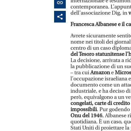
internazionale e testimoni
contemporanea. L’appunta
dell’associazione Dig, in
v
Francesca Albanese e il c
Avrete sicuramente sentito
nome nei titoli dei giornal
centro di un caso diploma
del Tesoro statunitense l’h
La decisione, arrivata a 
la pubblicazione di un su
– tra cui
Amazon
e
Micros
l’occupazione israeliana e
documento come un attacc
industriale, e ha deciso d
però, equivalgono a un ve
congelati, carte di credito
impossibili
. Pur godendo
Onu del 1946
, Albanese r
quotidiana. È un caso, que
Stati Uniti di proiettare l