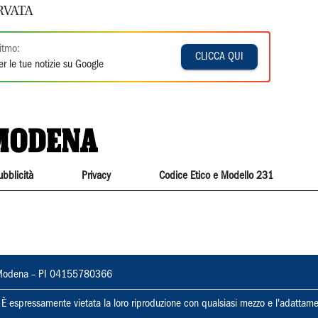
RVATA
itmo:
CLICCA QUI
r le tue notizie su Google
ubblicità
Privacy
Codice Etico e Modello 231
22, Modena – PI 04155780366
ti. È espressamente vietata la loro riproduzione con qualsiasi mezzo e l'adattame