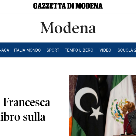
Modena
NACA
ITALIA MONDO
SPORT
TEMPO LIBERO
VIDEO
SCUOLA 
 Francesca
libro sulla