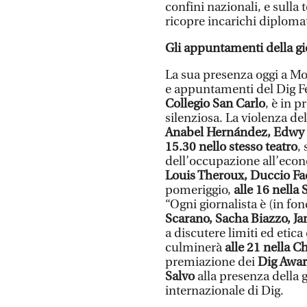
confini nazionali, e sulla 
ricopre incarichi diplomati
Gli appuntamenti della gi
La sua presenza oggi a Mo
e appuntamenti del Dig Fe
Collegio San Carlo
, è in 
silenziosa. La violenza de
Anabel Hernández, Edwy P
15.30 nello stesso teatro
,
dell’occupazione all’eco
Louis Theroux, Duccio Fac
pomeriggio,
alle 16 nella
“Ogni giornalista è (in f
Scarano, Sacha Biazzo, Jam
a discutere limiti ed etic
culminerà
alle 21 nella C
premiazione dei
Dig Awar
Salvo
alla presenza della g
internazionale di Dig.