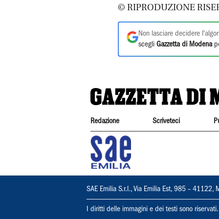
© RIPRODUZIONE RISE
Non lasciare decidere l'algor
scegli
Gazzetta di Modena
pe
Redazione
Scriveteci
P
SAE Emilia S.r.l., Via Emilia Est, 985 – 411
I diritti delle immagini e dei testi sono riserva