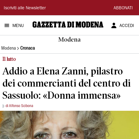
Gazzetta
Iscriviti alle Newsletter
ABBONATI
di
MENU
ACCEDI
Modena
Modena
Modena
Cronaca
Il lutto
Addio a Elena Zanni, pilastro
dei commercianti del centro di
Sassuolo: «Donna immensa»
di Alfonso Scibona