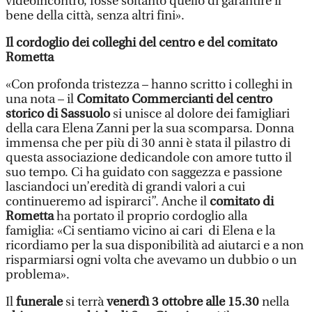
videoincontro, fosse soltanto quello di garantire il
bene della città, senza altri fini».
Il cordoglio dei colleghi del centro e del comitato
Rometta
«Con profonda tristezza – hanno scritto i colleghi in
una nota – il
Comitato Commercianti del centro
storico di Sassuolo
si unisce al dolore dei famigliari
della cara Elena Zanni per la sua scomparsa. Donna
immensa che per più di 30 anni è stata il pilastro di
questa associazione dedicandole con amore tutto il
suo tempo. Ci ha guidato con saggezza e passione
lasciandoci un’eredità di grandi valori a cui
continueremo ad ispirarci”. Anche il
comitato di
Rometta
ha portato il proprio cordoglio alla
famiglia: «Ci sentiamo vicino ai cari di Elena e la
ricordiamo per la sua disponibilità ad aiutarci e a non
risparmiarsi ogni volta che avevamo un dubbio o un
problema».
Il
funerale
si terrà
venerdì 3 ottobre alle 15.30
nella