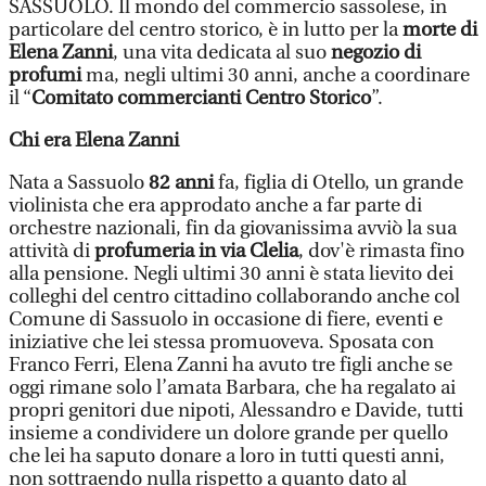
SASSUOLO. Il mondo del commercio sassolese, in
particolare del centro storico, è in lutto per la
morte di
Elena Zanni
, una vita dedicata al suo
negozio di
profumi
ma, negli ultimi 30 anni, anche a coordinare
il “
Comitato commercianti Centro Storico
”.
Chi era Elena Zanni
Nata a Sassuolo
82 anni
fa, figlia di Otello, un grande
violinista che era approdato anche a far parte di
orchestre nazionali, fin da giovanissima avviò la sua
attività di
profumeria in via Clelia
, dov'è rimasta fino
alla pensione. Negli ultimi 30 anni è stata lievito dei
colleghi del centro cittadino collaborando anche col
Comune di Sassuolo in occasione di fiere, eventi e
iniziative che lei stessa promuoveva. Sposata con
Franco Ferri, Elena Zanni ha avuto tre figli anche se
oggi rimane solo l’amata Barbara, che ha regalato ai
propri genitori due nipoti, Alessandro e Davide, tutti
insieme a condividere un dolore grande per quello
che lei ha saputo donare a loro in tutti questi anni,
non sottraendo nulla rispetto a quanto dato al