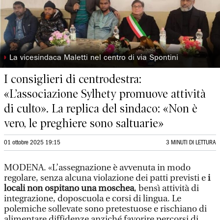
◗
La vicesindaca Maletti nel centro di via Spontini
I consiglieri di centrodestra:
«L’associazione Sylhety promuove attività
di culto». La replica del sindaco: «Non è
vero, le preghiere sono saltuarie»
01 ottobre 2025 19:15
3 MINUTI DI LETTURA
MODENA. «L’assegnazione è avvenuta in modo
regolare, senza alcuna violazione dei patti previsti e
i
locali non ospitano una moschea
, bensì attività di
integrazione, doposcuola e corsi di lingua. Le
polemiche sollevate sono pretestuose e rischiano di
alimentare diffidenze anziché favorire percorsi di