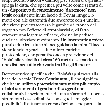
stupefacenti o alcool – danneggi se stessa e/o gli altri»
spiega la ditta, che specifica più volte come si tratti di
un «
dispositivo di contenimento “da remoto” non
letale
consistente in un laccio di Kevlar lungo 2.5
metri con alle estremità due ancorette con 4 uncini,
che viene proiettato verso le gambe o il tronco del
soggetto con l’effetto di arrotolarvisi e, di fatto,
ottenere una legatura efficace, che ne impedisce
qualsiasi ulteriore movimento.
Un laser verde a micro
punti e due led a luce bianca guidano la mira
. Il laccio
viene lanciato grazie a due micro-cariche
pirotecniche, che garantiscono la proiezione del
“bola” alla
velocità di circa 160 metri al secondo
, a
una
distanza utile che varia tra i 3 e gli 8 metri
».
Defconservice specifica che «BolaWrap si trova alla
base della scala “
Force Continuum
”, il che significa
che ha un
utilizzo potenzialmente molto più ampio
di altri strumenti di gestione di soggetti non
collaborativi
e ovviamente, di una un’arma da fuoco o
strumento
Less Lethal
. Ne consegue la maggior
possibilità di attuare un corso d’azione che porti alla