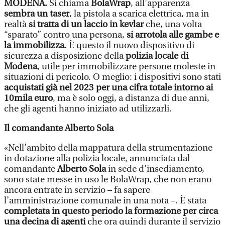
MODENA.
Si chiama
BolaWrap
, all’apparenza
sembra un taser
, la pistola a scarica elettrica, ma in
realtà
si tratta di un laccio in kevlar
che, una volta
“sparato” contro una persona,
si arrotola alle gambe e
la immobilizza
. È questo il nuovo dispositivo di
sicurezza a disposizione della
polizia locale di
Modena
, utile per immobilizzare persone moleste in
situazioni di pericolo. O meglio: i dispositivi sono stati
acquistati già nel 2023 per una cifra totale intorno ai
10mila euro
, ma è solo oggi, a distanza di due anni,
che gli agenti hanno iniziato ad utilizzarli.
Il comandante Alberto Sola
«Nell’ambito della mappatura della strumentazione
in dotazione alla polizia locale, annunciata dal
comandante
Alberto Sola
in sede d’insediamento,
sono state messe in uso le BolaWrap, che non erano
ancora entrate in servizio – fa sapere
l’amministrazione comunale in una nota –. È stata
completata in questo periodo la formazione per circa
una decina di agenti
che ora quindi durante il servizio