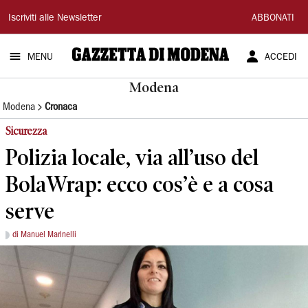
Gazzetta
Iscriviti alle Newsletter
ABBONATI
di
MENU
ACCEDI
Modena
Modena
Modena
Cronaca
Sicurezza
Polizia locale, via all’uso del
BolaWrap: ecco cos’è e a cosa
serve
di Manuel Marinelli