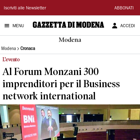
Gazzetta
Iscriviti alle Newsletter
ABBONATI
di
MENU
ACCEDI
Modena
Modena
Modena
Cronaca
L’evento
Al Forum Monzani 300
imprenditori per il Business
network international