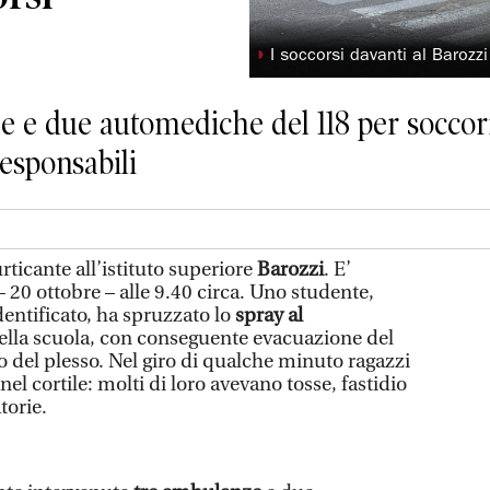
◗
I soccorsi davanti al Barozzi
e e due automediche del 118 per soccorr
responsabili
icante all’istituto superiore
Barozzi
. E’
20 ottobre – alle 9.40 circa. Uno studente,
dentificato, ha spruzzato lo
spray al
della scuola, con conseguente evacuazione del
 del plesso. Nel giro di qualche minuto ragazzi
 nel cortile: molti di loro avevano tosse, fastidio
atorie.