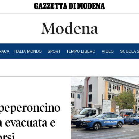
Modena
NACA
ITALIA MONDO
SPORT
TEMPO LIBERO
VIDEO
SCUOLA 
 peperoncino
a evacuata e
orsi