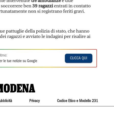
nte intervenute
tre ambulanze
e due
r soccorrere ben
39 ragazzi
entrati in contatto
rtunatamente non si registrano feriti gravi.
e pattuglie della polizia di stato, che hanno
ei ragazzi e avviato le indagini per risalire ai
itmo:
CLICCA QUI
r le tue notizie su Google
ubblicità
Privacy
Codice Etico e Modello 231