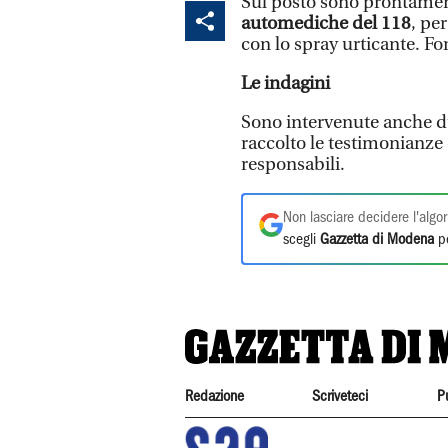
Sul posto sono prontame
automediche del 118
, pe
con lo spray urticante. Fo
Le indagini
Sono intervenute anche du
raccolto le testimonianze d
responsabili.
Non lasciare decidere l'algor
scegli
Gazzetta di Modena
pe
Redazione
Scriveteci
P