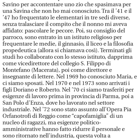
Savino per accontentare uno zio che spasimava per
una Savina che non ho mai conosciuto. Tra il ’41 e il
’47 ho frequentato le elementari in tre sedi diverse,
senza tralasciare il compito che il nonno mi aveva
affidato: pascolare le pecore. Poi, su consiglio del
parroco, sono entrato in un istituto religioso per
frequentare le medie, il ginnasio, il liceo e la filosofia
propedeutica (allora si chiamava così). Terminati gli
studi ho collaborato con lo stesso istituto, dapprima
come vicedirettore del collegio S. Filippo di
Montefano (Macerata), poi come direttore e
insegnante di lettere. Nel 1969 ho conosciuto Maria, e
ci siamo sposati. Nel 1970 e nel 1973 sono arrivati i
figli Doriano e Roberto. Nel ’70 ci siamo trasferiti per
esigenze di lavoro prima in provincia di Parma, poi a
San Polo d'Enza, dove ho lavorato nel settore
industriale. Nel ’72 sono stato assunto all’Opera Pia
Orfanotrofi di Reggio come “capofamiglia” di un
nucleo di ragazzi, ma esigenze politico-
amministrative hanno fatto ridurre il personale e
sono ritornato nell'industria, questa volta a