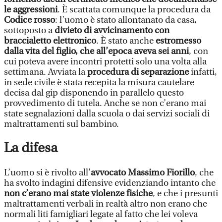
le aggressioni
. È scattata comunque la procedura da
Codice rosso
: l’uomo è stato allontanato da casa,
sottoposto a
divieto di avvicinamento con
braccialetto elettronico
. È stato anche
estromesso
dalla vita del figlio, che all’epoca aveva sei anni
, con
cui poteva avere incontri protetti solo una volta alla
settimana. Avviata la
procedura di separazione
infatti,
in sede civile è stata recepita la misura cautelare
decisa dal gip disponendo in parallelo questo
provvedimento di tutela. Anche se non c’erano mai
state segnalazioni dalla scuola o dai servizi sociali di
maltrattamenti sul bambino.
La difesa
L’uomo si è rivolto all’
avvocato Massimo Fiorillo
, che
ha svolto indagini difensive evidenziando intanto che
non c’erano mai state violenze fisiche
, e che i presunti
maltrattamenti verbali in realtà altro non erano che
normali liti famigliari legate al fatto che lei voleva