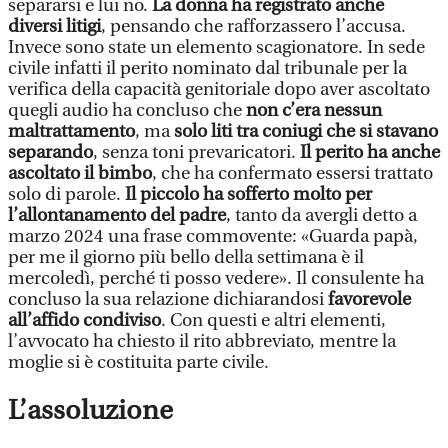
separarsi e lui no.
La donna ha registrato anche
diversi litigi
, pensando che rafforzassero l’accusa.
Invece sono state un elemento scagionatore. In sede
civile infatti il perito nominato dal tribunale per la
verifica della capacità genitoriale dopo aver ascoltato
quegli audio ha concluso che
non c’era nessun
maltrattamento
, ma
solo liti tra coniugi che si stavano
separando
, senza toni prevaricatori.
Il perito ha anche
ascoltato il bimbo
, che ha confermato essersi trattato
solo di parole.
Il piccolo ha sofferto molto per
l’allontanamento del padre
, tanto da avergli detto a
marzo 2024 una frase commovente: «Guarda papà,
per me il giorno più bello della settimana è il
mercoledì, perché ti posso vedere». Il consulente ha
concluso la sua relazione dichiarandosi
favorevole
all’affido condiviso
. Con questi e altri elementi,
l’avvocato ha chiesto il rito abbreviato, mentre la
moglie si è costituita parte civile.
L’assoluzione