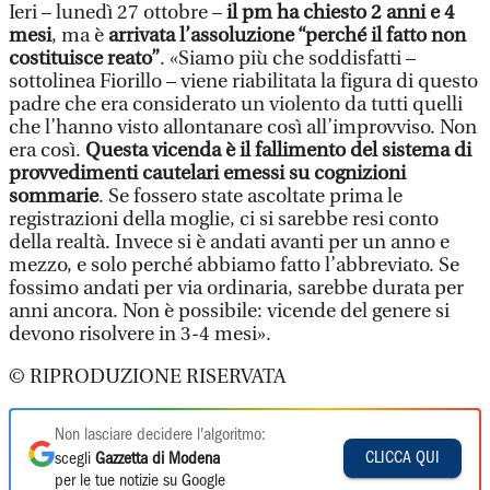
Ieri – lunedì 27 ottobre –
il pm ha chiesto 2 anni e 4
mesi
, ma è
arrivata l’assoluzione “perché il fatto non
costituisce reato”
. «Siamo più che soddisfatti –
sottolinea Fiorillo – viene riabilitata la figura di questo
padre che era considerato un violento da tutti quelli
che l’hanno visto allontanare così all’improvviso. Non
era così.
Questa vicenda è il fallimento del sistema di
provvedimenti cautelari emessi su cognizioni
sommarie
. Se fossero state ascoltate prima le
registrazioni della moglie, ci si sarebbe resi conto
della realtà. Invece si è andati avanti per un anno e
mezzo, e solo perché abbiamo fatto l’abbreviato. Se
fossimo andati per via ordinaria, sarebbe durata per
anni ancora. Non è possibile: vicende del genere si
devono risolvere in 3-4 mesi».
© RIPRODUZIONE RISERVATA
Non lasciare decidere l'algoritmo:
CLICCA QUI
scegli
Gazzetta di Modena
per le tue notizie su Google