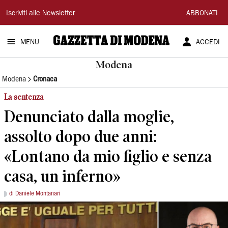
Gazzetta
Iscriviti alle Newsletter
ABBONATI
di
MENU
ACCEDI
Modena
Modena
Modena
Cronaca
La sentenza
Denunciato dalla moglie,
assolto dopo due anni:
«Lontano da mio figlio e senza
casa, un inferno»
di Daniele Montanari