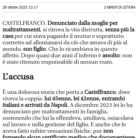
28 ottobre 2025 13:17
3 MINUTI DI LETTURA
CASTELFRANCO.
Denunciato dalla moglie per
maltrattamenti
, si ritrova la vita distrutta,
senza più la
casa
per cui stava pagando il mutuo e soprattutto
costretto ad allontanarsi da ciò che amava di più al
mondo,
suo figlio
. Che lo ricambiava in questo
affetto. Dopo quasi due anni d’inferno è
assolto
: non
è stato ritenuto responsabile di nessun reato.
L’accusa
È una dolorosa storia che porta a
Castelfranco
, dove
viveva la coppia:
lui 45enne, lei 42enne, entrambi
italiani e arrivati da Napoli
. A dicembre 2023 lei lo ha
denunciato per maltrattamenti in famiglia,
sostenendo che lui la offendeva, umiliava, ostacolava
sul lavoro e nella gestione del figlio. E anche che le
aveva fatto subire vessazioni fisiche, pur
non
fornendo alcun certificato medico che documentasse