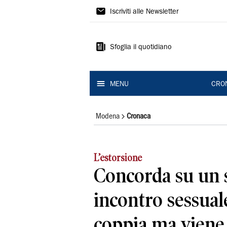
Gazzetta
Iscriviti alle Newsletter
di
Modena
Sfoglia il quotidiano
MENU
CRO
Modena
Cronaca
L’estorsione
Concorda su un 
incontro sessual
coppia ma viene