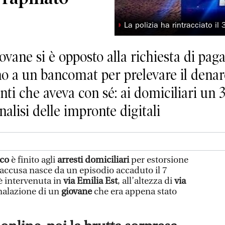
◗
La polizia ha rintracciato i
ovane si è opposto alla richiesta di pag
ino a un bancomat per prelevare il dena
anti che aveva con sé: ai domiciliari un 
analisi delle impronte digitali
co
è finito agli
arresti domiciliari
per estorsione
’accusa nasce da un episodio accaduto il 7
è intervenuta in
via Emilia Est
, all’altezza di
via
gnalazione di un
giovane
che era appena stato