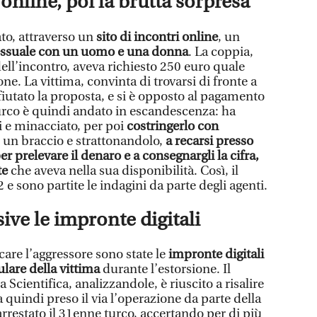
nline, poi la brutta sorpresa
to, attraverso un
sito di incontri online
, un
ssuale con un uomo e una donna
. La coppia,
 dell’incontro, aveva richiesto 250 euro quale
e. La vittima, convinta di trovarsi di fronte a
ifiutato la proposta, e si è opposto al pagamento
urco è quindi andato in escandescenza: ha
i e minacciato, per poi
costringerlo con
r un braccio e strattonandolo,
a recarsi presso
 prelevare il denaro e a consegnargli la cifra,
te
che aveva nella sua disponibilità. Così, il
 e sono partite le indagini da parte degli agenti.
sive le impronte digitali
are l’aggressore sono state le
impronte digitali
ulare della vittima
durante l’estorsione. Il
 Scientifica, analizzandole, è riuscito a risalire
a quindi preso il via l’operazione da parte della
arrestato il 31enne turco, accertando per di più