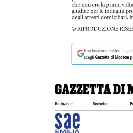
che non era la prima volta 
giudice per le indagini pr
degli arresti domiciliari, i
© RIPRODUZIONE RISE
Non lasciare decidere l'algor
scegli
Gazzetta di Modena
pe
Redazione
Scriveteci
P