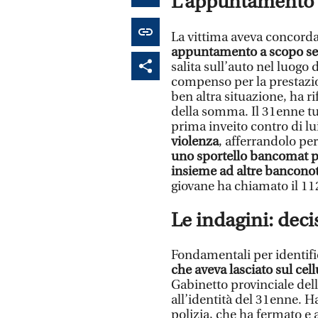
L’appuntamento o
La vittima aveva concorda
appuntamento a scopo se
salita sull’auto nel luogo
compenso per la prestazion
ben altra situazione, ha r
della somma. Il 31enne t
prima inveito contro di lu
violenza
, afferrandolo pe
uno sportello bancomat per
insieme ad altre bancono
giovane ha chiamato il 112
Le indagini: deci
Fondamentali per identific
che aveva lasciato sul cell
Gabinetto provinciale della
all’identità del 31enne. H
polizia, che ha fermato e 