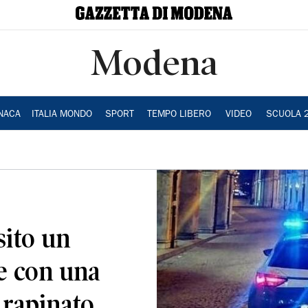
Modena
NACA
ITALIA MONDO
SPORT
TEMPO LIBERO
VIDEO
SCUOLA 
sito un
e con una
 rapinato