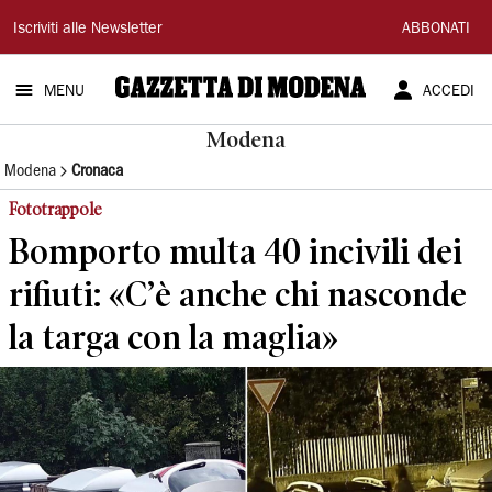
Gazzetta
Iscriviti alle Newsletter
ABBONATI
di
MENU
ACCEDI
Modena
Modena
Modena
Cronaca
Fototrappole
Bomporto multa 40 incivili dei
rifiuti: «C’è anche chi nasconde
la targa con la maglia»