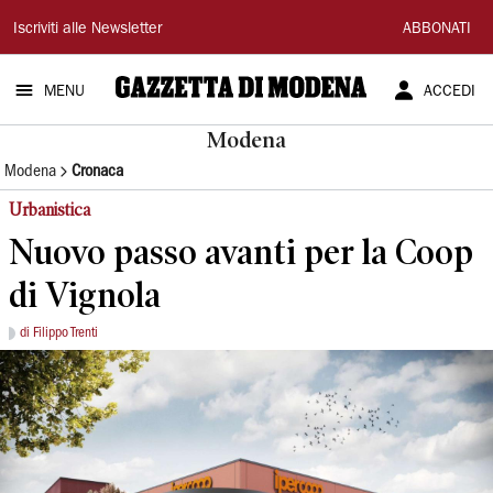
Gazzetta
Iscriviti alle Newsletter
ABBONATI
di
MENU
ACCEDI
Modena
Modena
Modena
Cronaca
Urbanistica
Nuovo passo avanti per la Coop
di Vignola
di Filippo Trenti