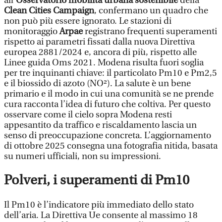
all’
Osservatorio mobilità urbana sostenibile
della
Clean Cities Campaign
, confermano un quadro che
non può più essere ignorato. Le stazioni di
monitoraggio
Arpae
registrano frequenti superamenti
rispetto ai parametri fissati dalla nuova Direttiva
europea 2881/2024 e, ancora di più, rispetto alle
Linee guida Oms 2021. Modena risulta fuori soglia
per tre inquinanti chiave: il particolato Pm10 e Pm2,5
e il biossido di azoto (NO²). La salute è un bene
primario e il modo in cui una comunità se ne prende
cura racconta l’idea di futuro che coltiva. Per questo
osservare come il cielo sopra Modena resti
appesantito da traffico e riscaldamento lascia un
senso di preoccupazione concreta. L’aggiornamento
di ottobre 2025 consegna una fotografia nitida, basata
su numeri ufficiali, non su impressioni.
Polveri, i superamenti di Pm10
Il Pm10 è l’indicatore più immediato dello stato
dell’aria. La Direttiva Ue consente al massimo 18