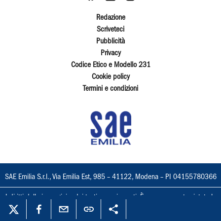
Redazione
Scriveteci
Pubblicità
Privacy
Codice Etico e Modello 231
Cookie policy
Termini e condizioni
SAE Emilia S.r.l., Via Emilia Est, 985 – 41122, Modena – PI 04155780366
I diritti delle immagini e dei testi sono riservati. È espressamente vietata la
loro riproduzione con qualsiasi mezzo e l'adattamento totale o parziale.