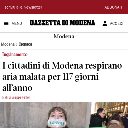
Gazzetta
Iscriviti alle Newsletter
ABBONATI
di
MENU
ACCEDI
Modena
Modena
Modena
Cronaca
Inquinamento
I cittadini di Modena respirano
aria malata per 117 giorni
all’anno
di Giuseppe Fattori