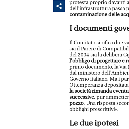
protesta proprio davanti al
dell’infrastruttura passa
contaminazione delle ac
I documenti gove
Il Comitato si rifà a due v
sia il Parere di Compatib
del 2004 sia la delibera 
l’obbligo di progettare e r
primo documento, la Via (
dal ministero dell’Ambien
Governo italiano. Ma i par
Ottemperanza depositata d
la società rimanda eventu
successive
, pur ammette
pozzo
. Una risposta secon
obblighi prescrittivi».
Le due ipotesi