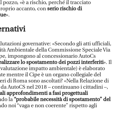
 pozzo, «è a rischio, perché il tracciato
 proprio accanto, con
serio rischio di
que
».
rnativi
alutazioni governative: «Secondo gli atti ufficiali,
ilità Ambientale della Commissione Speciale Via
Cipe, impongono al concessionario AutoCs
ealizzare lo spostamento dei pozzi interferiti
». Il
valutazione impatto ambientale) è elaborato
te mentre il Cipe è un organo collegiale del
eri di Roma sono ascoltati? «Nella Relazione di
a AutoCS nel 2018 – continuano i cittadini –,
ali approfondimenti a fasi progettuali
ndo la
“probabile necessità di spostamento” del
do noi “vaga e non coerente” rispetto agli