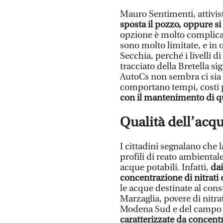
Mauro Sentimenti, attivist
sposta il pozzo, oppure si 
opzione è molto complicat
sono molto limitate, e in 
Secchia, perché i livelli d
tracciato della Bretella si
AutoCs non sembra ci sia
comportano tempi, costi 
con il mantenimento di q
Qualità dell’ac
I cittadini segnalano che
profili di reato ambienta
acque potabili. Infatti,
dai
concentrazione di nitrati d
le acque destinate al con
Marzaglia, povere di nitra
Modena Sud e del campo a
caratterizzate da concentra