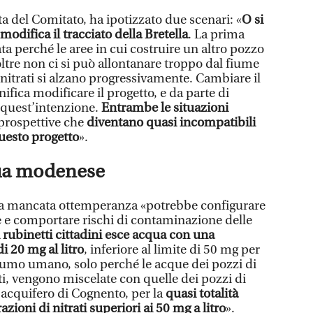
a del Comitato, ha ipotizzato due scenari: «
O si
modifica il tracciato della Bretella
. La prima
a perché le aree in cui costruire un altro pozzo
oltre non ci si può allontanare troppo dal fiume
i nitrati si alzano progressivamente. Cambiare il
gnifica modificare il progetto, e da parte di
 quest’intenzione.
Entrambe le situazioni
prospettive che
diventano quasi incompatibili
uesto progetto
».
qua modenese
 la mancata ottemperanza «potrebbe configurare
le e comportare rischi di contaminazione delle
 rubinetti cittadini esce acqua con una
i 20 mg al litro
, inferiore al limite di 50 mg per
sumo umano, solo perché le acque dei pozzi di
ti, vengono miscelate con quelle dei pozzi di
cquifero di Cognento, per la
quasi totalità
zioni di nitrati superiori ai 50 mg a litro
».