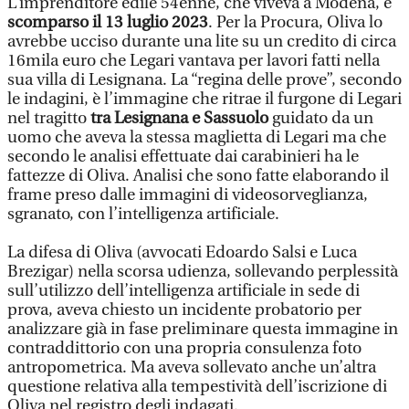
L’imprenditore edile 54enne, che viveva a Modena, è
scomparso il 13 luglio 2023
. Per la Procura, Oliva lo
avrebbe ucciso durante una lite su un credito di circa
16mila euro che Legari vantava per lavori fatti nella
sua villa di Lesignana. La “regina delle prove”, secondo
le indagini, è l’immagine che ritrae il furgone di Legari
nel tragitto
tra Lesignana e Sassuolo
guidato da un
uomo che aveva la stessa maglietta di Legari ma che
secondo le analisi effettuate dai carabinieri ha le
fattezze di Oliva. Analisi che sono fatte elaborando il
frame preso dalle immagini di videosorveglianza,
sgranato, con l’intelligenza artificiale.
La difesa di Oliva (avvocati Edoardo Salsi e Luca
Brezigar) nella scorsa udienza, sollevando perplessità
sull’utilizzo dell’intelligenza artificiale in sede di
prova, aveva chiesto un incidente probatorio per
analizzare già in fase preliminare questa immagine in
contraddittorio con una propria consulenza foto
antropometrica. Ma aveva sollevato anche un’altra
questione relativa alla tempestività dell’iscrizione di
Oliva nel registro degli indagati.