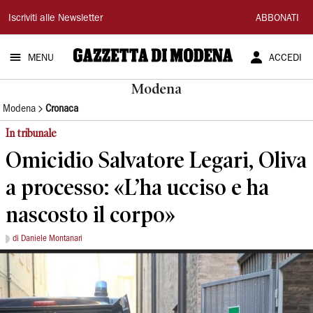
Gazzetta
Iscriviti alle Newsletter
ABBONATI
di
MENU
ACCEDI
Modena
Modena
Modena
Cronaca
In tribunale
Omicidio Salvatore Legari, Oliva
a processo: «L’ha ucciso e ha
nascosto il corpo»
di Daniele Montanari