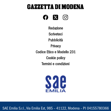
Redazione
Scriveteci
Pubblicità
Privacy
Codice Etico e Modello 231
Cookie policy
Termini e condizioni
SAE Emilia S.r.l., Via Emilia Est, 985 – 41122, Modena – PI 04155780366