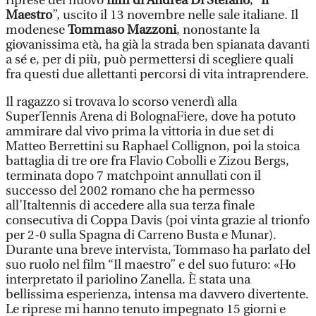
riprese del nuovo
film di Andrea Di Stefano
, “
Il
Maestro
”, uscito il 13 novembre nelle sale italiane. Il
modenese
Tommaso Mazzoni
, nonostante la
giovanissima età, ha già la strada ben spianata davanti
a sé e, per di più, può permettersi di scegliere quali
fra questi due allettanti percorsi di vita intraprendere.
Il ragazzo si trovava lo scorso venerdì alla
SuperTennis Arena di BolognaFiere, dove ha potuto
ammirare dal vivo prima la vittoria in due set di
Matteo Berrettini su Raphael Collignon, poi la stoica
battaglia di tre ore fra Flavio Cobolli e Zizou Bergs,
terminata dopo 7 matchpoint annullati con il
successo del 2002 romano che ha permesso
all’Italtennis di accedere alla sua terza finale
consecutiva di Coppa Davis (poi vinta grazie al trionfo
per 2-0 sulla Spagna di Carreno Busta e Munar).
Durante una breve intervista, Tommaso ha parlato del
suo ruolo nel film “Il maestro” e del suo futuro: «Ho
interpretato il pariolino Zanella. È stata una
bellissima esperienza, intensa ma davvero divertente.
Le riprese mi hanno tenuto impegnato 15 giorni e