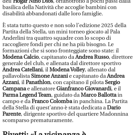
dell’
Hogar Nino Dios
, orfanotrofio a pochi passi dalla
basilica della Natività che accoglie bambini con
disabilità abbandonati dalle loro famiglie.
È stata tutto questo e non solo l’edizione 2025 della
Partita della Stella, un mini torneo giocato al Pala
Anderlini tra quattro squadre con lo scopo di
raccogliere fondi per chi ne ha più bisogno. Le
formazioni che si sono fronteggiate sono state: il
Modena Calcio
, capitanato da
Andrea Russo
, direttore
generale del club, e allenata dal direttore sportivo
Andrea Catellani
, il
Modena Volley
, allenato dal
pallavolista
Simone Anzani
e capitanato da
Andrea
Azzani
, il
Panathlon
, con capitano il pilota
Sergio
Campana
e allenatore
Gianfranco Giovanardi
, e il
Parma Legend Team
, guidato da
Marco Ballotta
in
campo e da
Franco Colomba
in panchina. La Partita
della Stella di quest’anno è stata dedicata a
Dario
Parente
, dirigente sportivo del quartiere Madonnina
scomparso prematuramente.
Rivetti: «La vicinanza è