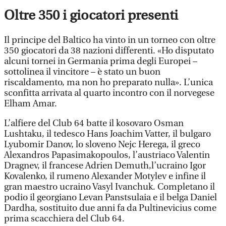
Oltre 350 i giocatori presenti
Il principe del Baltico ha vinto in un torneo con oltre
350 giocatori da 38 nazioni differenti. «Ho disputato
alcuni tornei in Germania prima degli Europei –
sottolinea il vincitore – è stato un buon
riscaldamento, ma non ho preparato nulla». L’unica
sconfitta arrivata al quarto incontro con il norvegese
Elham Amar.
L’alfiere del Club 64 batte il kosovaro Osman
Lushtaku, il tedesco Hans Joachim Vatter, il bulgaro
Lyubomir Danov, lo sloveno Nejc Herega, il greco
Alexandros Papasimakopoulos, l’austriaco Valentin
Dragnev, il francese Adrien Demuth,l’ucraino Igor
Kovalenko, il rumeno Alexander Motylev e infine il
gran maestro ucraino Vasyl Ivanchuk. Completano il
podio il georgiano Levan Panstsulaia e il belga Daniel
Dardha, sostituito due anni fa da Pultinevicius come
prima scacchiera del Club 64.