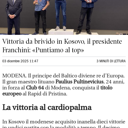
Vittoria da brivido in Kosovo, il presidente
Franchini: «Puntiamo al top»
03 dicembre 2025 11:47
3 MINUTI DI LETTURA
MODENA. Il principe del Baltico diviene re d’Europa.
Il gran maestro lituano
Paulius Pultinevicius
, 24 anni,
in forza al
Club 64
di Modena, conquista il
titolo
europeo
al Rapid di Pristina.
La vittoria al cardiopalma
In Kosovo il modenese acquisito inanella dieci vittorie
in undici partite con la modalità a tempo. Il decimo