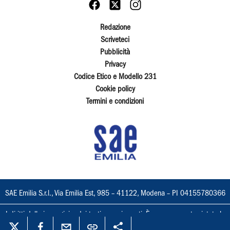
Redazione
Scriveteci
Pubblicità
Privacy
Codice Etico e Modello 231
Cookie policy
Termini e condizioni
SAE Emilia S.r.l., Via Emilia Est, 985 – 41122, Modena – PI 04155780366
I diritti delle immagini e dei testi sono riservati. È espressamente vietata la
loro riproduzione con qualsiasi mezzo e l'adattamento totale o parziale.