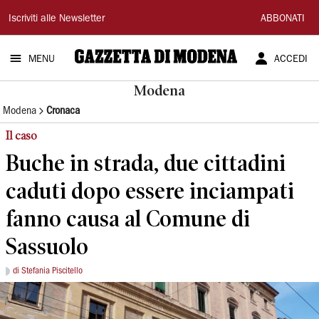
Gazzetta
Iscriviti alle Newsletter
ABBONATI
di
MENU
ACCEDI
Modena
Modena
Modena
Cronaca
Il caso
Buche in strada, due cittadini
caduti dopo essere inciampati
fanno causa al Comune di
Sassuolo
di Stefania Piscitello