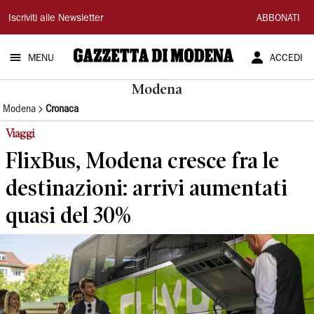
Gazzetta
Iscriviti alle Newsletter
ABBONATI
di
MENU
ACCEDI
Modena
Modena
Modena
Cronaca
Viaggi
FlixBus, Modena cresce fra le
destinazioni: arrivi aumentati
quasi del 30%