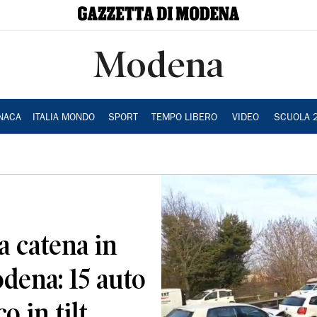
Modena
NACA
ITALIA MONDO
SPORT
TEMPO LIBERO
VIDEO
SCUOLA 
 catena in
dena: 15 auto
o in tilt