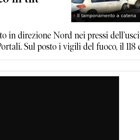
◗
Il tamponamento a catena
ato in direzione Nord nei pressi dell’usci
ali. Sul posto i vigili del fuoco, il 118 