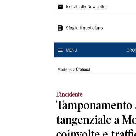
Gazzetta
Iscriviti alle Newsletter
di
Modena
Sfoglia il quotidiano
MENU
CRO
Modena
Cronaca
L’incidente
Tamponamento a
tangenziale a Mo
coinvolte e traffic