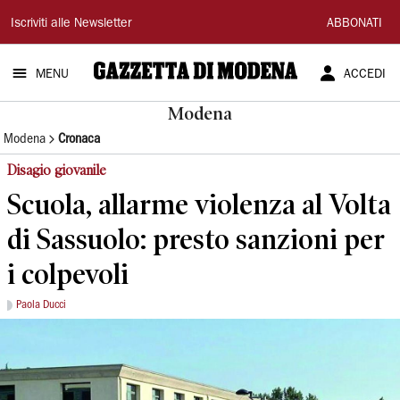
Gazzetta
Iscriviti alle Newsletter
ABBONATI
di
MENU
ACCEDI
Modena
Modena
Modena
Cronaca
Disagio giovanile
Scuola, allarme violenza al Volta
di Sassuolo: presto sanzioni per
i colpevoli
Paola Ducci