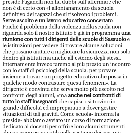
preside Paganelli non ha dubbi sull’affermare che
non è di certo con «l'allontanamento da scuola
definitivo dei ragazzi che si risolvono i problemi.
Serve ascolto e un lavoro educativo concertato
.
Poiché il problema della violenza nella scuola non
riguarda solo il nostro istituto è già in programma
una
riunione con tutti i dirigenti delle scuole di Sassuolo
e
le istituzioni per vedere di trovare alcune soluzioni
che possano aiutare a migliorare la sicurezza non solo
dentro gli istituti ma anche all’esterno degli stessi.
Internamente invece faremo al più presto un incontro
con lo staff di psicologi della scuola, per provare
insieme a trovare un progetto educativo che possa in
qualche modo contrastare questi fenomeni». La
dirigente è convinta che serva molto più ascolto nei
confronti degli alunni, «ma
anche nei confronti di
tutto lo staff insegnanti
che capisco si trovino in
grande difficoltà ed impreparatio a dover gestire
situazioni di tali gravità. Come scuola- informa la
preside- abbiamo avviato un corso di formazione
dedicato ai docenti per offrire loro alcuni strumenti
che possano essere utili nella gestione dei casi più