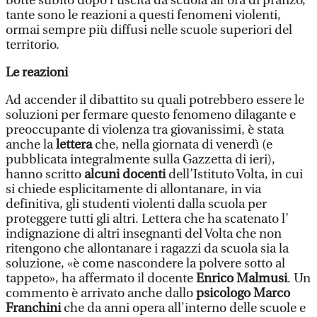
botte subito dopo l’uscita da scuola all’ora di pranzo,
tante sono le reazioni a questi fenomeni violenti,
ormai sempre più diffusi nelle scuole superiori del
territorio.
Le reazioni
Ad accender il dibattito su quali potrebbero essere le
soluzioni per fermare questo fenomeno dilagante e
preoccupante di violenza tra giovanissimi, è stata
anche la
lettera
che, nella giornata di venerdì (e
pubblicata integralmente sulla Gazzetta di ieri),
hanno scritto
alcuni docenti
dell’Istituto Volta, in cui
si chiede esplicitamente di allontanare, in via
definitiva, gli studenti violenti dalla scuola per
proteggere tutti gli altri. Lettera che ha scatenato l’
indignazione di altri insegnanti del Volta che non
ritengono che allontanare i ragazzi da scuola sia la
soluzione, «è come nascondere la polvere sotto al
tappeto», ha affermato il docente
Enrico Malmusi
. Un
commento è arrivato anche dallo
psicologo Marco
Franchini
che da anni opera all'interno delle scuole e