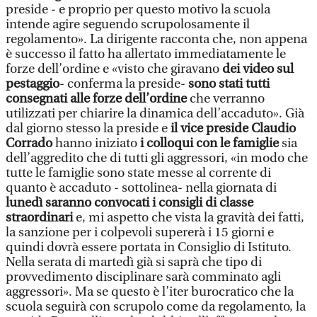
preside - e proprio per questo motivo la scuola
intende agire seguendo scrupolosamente il
regolamento». La dirigente racconta che, non appena
è successo il fatto ha allertato immediatamente le
forze dell’ordine e «visto che giravano
dei video sul
pestaggio
- conferma la preside-
sono stati tutti
consegnati alle forze dell’ordine
che verranno
utilizzati per chiarire la dinamica dell’accaduto». Già
dal giorno stesso la preside e
il vice preside Claudio
Corrado
hanno iniziato
i colloqui con le famiglie
sia
dell’aggredito che di tutti gli aggressori, «in modo che
tutte le famiglie sono state messe al corrente di
quanto è accaduto - sottolinea- nella giornata di
lunedì saranno convocati i consigli di classe
straordinari
e, mi aspetto che vista la gravità dei fatti,
la sanzione per i colpevoli supererà i 15 giorni e
quindi dovrà essere portata in Consiglio di Istituto.
Nella serata di martedì già si saprà che tipo di
provvedimento disciplinare sarà comminato agli
aggressori». Ma se questo è l’iter burocratico che la
scuola seguirà con scrupolo come da regolamento, la