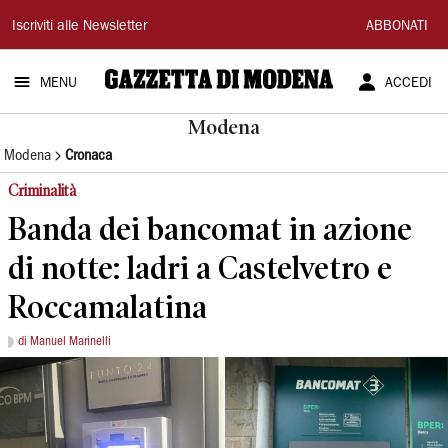
Gazzetta
Iscriviti alle Newsletter
ABBONATI
di
MENU
ACCEDI
Modena
Modena
Modena
Cronaca
Criminalità
Banda dei bancomat in azione
di notte: ladri a Castelvetro e
Roccamalatina
di Manuel Marinelli