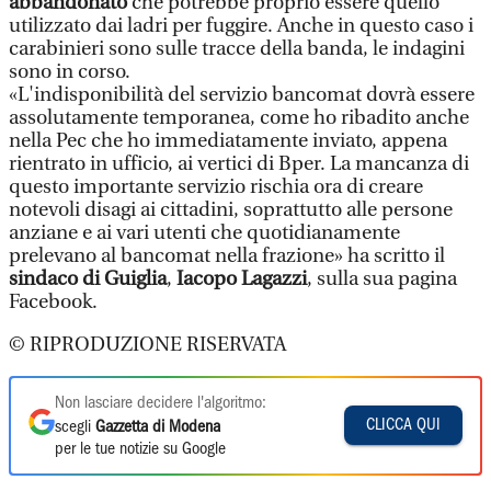
abbandonato
che potrebbe proprio essere quello
utilizzato dai ladri per fuggire. Anche in questo caso i
carabinieri sono sulle tracce della banda, le indagini
sono in corso.
«L'indisponibilità del servizio bancomat dovrà essere
assolutamente temporanea, come ho ribadito anche
nella Pec che ho immediatamente inviato, appena
rientrato in ufficio, ai vertici di Bper. La mancanza di
questo importante servizio rischia ora di creare
notevoli disagi ai cittadini, soprattutto alle persone
anziane e ai vari utenti che quotidianamente
prelevano al bancomat nella frazione» ha scritto il
sindaco di Guiglia
,
Iacopo Lagazzi
, sulla sua pagina
Facebook.
© RIPRODUZIONE RISERVATA
Non lasciare decidere l'algoritmo:
CLICCA QUI
scegli
Gazzetta di Modena
per le tue notizie su Google