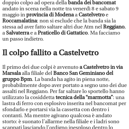
doppio colpo ad opera della
banda dei bancomat
andato in scena nella notte tra venerdì 8 e sabato 9
maggio in
provincia di Modena
a
Castelvetro
e
Roccamalatina
: non si esclude che la banda sia la
stessa ad aver fatto saltare altri due Atm nel
Reggiano
,
a
Salvaterra
e a
Praticello di Gattatico
. Ma facciamo
un passo indietro.
Il colpo fallito a Castelvetro
Il primo dei due colpi è avvenuto
a Castelvetro in via
Marsala
alla filiale del
Banco San Geminiano del
gruppo Bpm
. La banda ha agito in piena notte,
probabilmente dopo aver portato a segno uno dei due
assalti nel Reggiano. Per far saltare lo sportello hanno
utilizzato la cosiddetta
tecnica della “marmotta”
: una
lastra di ferro con esplosivo inserita nel bancomat per
sfondarlo e portarsi via la cassetta con dentro i
contanti. Ma mentre agivano qualcosa è andato
storto: è suonato l’allarme nella filiale e i ladri sono
scappati lasciando l’ordigno inesploso dentro lo