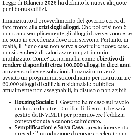
Legge di Bilancio 2026 ha definito le nuove aliquote
per i bonus edilizi.
Innanzitutto il provvedimento del governo cerca di
fare fronte alla
crisi degli alloggi
. Che poi crisi non è:
mancano semplicemente gli alloggi dove servono e ce
ne sono in eccedenza dove non servono. Pertanto, in
realtà, il Piano casa non serve a costruire nuove case,
ma si cercherà di valorizzare un patrimonio
inutilizzato. Come? La norma ha come
obiettivo di
rendere disponibili circa 100.000 alloggi in dieci anni
attraverso diverse soluzioni. Innanzitutto verrà
avviato un programma straordinario per ristrutturare
60.000 alloggi di edilizia residenziale pubblica
attualmente non assegnabili, in disuso o non agibili.
Housing Sociale
: il Governo ha messo sul tavolo
un fondo da oltre 10 miliardi di euro (che sarà
gestito da INVIMIT) per promuovere l’edilizia
convenzionata a canone calmierato.
Semplificazioni e Salva Casa
: questo intervento
prevede l’introduzione di corsie accelerate per