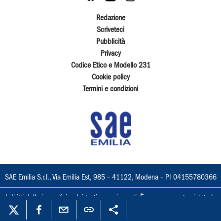
Redazione
Scriveteci
Pubblicità
Privacy
Codice Etico e Modello 231
Cookie policy
Termini e condizioni
SAE Emilia S.r.l., Via Emilia Est, 985 – 41122, Modena – PI 04155780366
I diritti delle immagini e dei testi sono riservati. È espressamente vietata la
loro riproduzione con qualsiasi mezzo e l'adattamento totale o parziale.