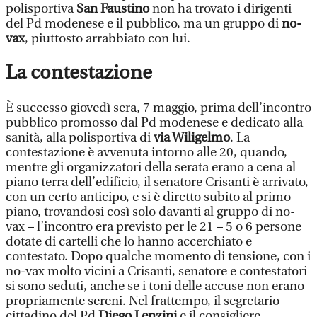
polisportiva
San Faustino
non ha trovato i dirigenti
del Pd modenese e il pubblico, ma un gruppo di
no-
vax
, piuttosto arrabbiato con lui.
La contestazione
È successo giovedì sera, 7 maggio, prima dell’incontro
pubblico promosso dal Pd modenese e dedicato alla
sanità, alla polisportiva di
via Wiligelmo
. La
contestazione è avvenuta intorno alle 20, quando,
mentre gli organizzatori della serata erano a cena al
piano terra dell’edificio, il senatore Crisanti è arrivato,
con un certo anticipo, e si è diretto subito al primo
piano, trovandosi così solo davanti al gruppo di no-
vax – l’incontro era previsto per le 21 – 5 o 6 persone
dotate di cartelli che lo hanno accerchiato e
contestato. Dopo qualche momento di tensione, con i
no-vax molto vicini a Crisanti, senatore e contestatori
si sono seduti, anche se i toni delle accuse non erano
propriamente sereni. Nel frattempo, il segretario
cittadino del Pd
Diego Lenzini
e il consigliere