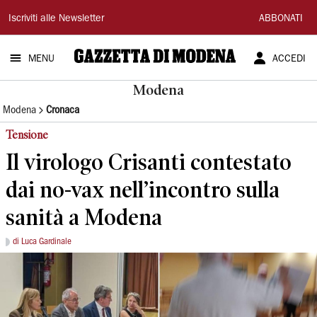
Gazzetta
Iscriviti alle Newsletter
ABBONATI
di
MENU
ACCEDI
Modena
Modena
Modena
Cronaca
Tensione
Il virologo Crisanti contestato
dai no-vax nell’incontro sulla
sanità a Modena
di Luca Gardinale