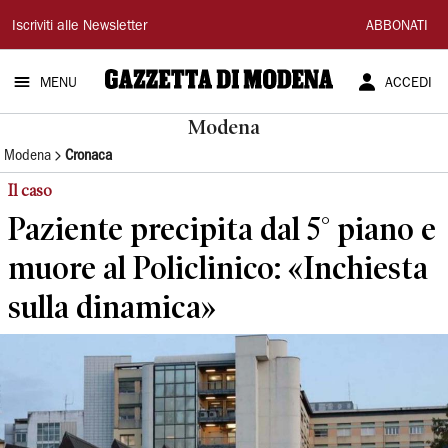
Gazzetta
Iscriviti alle Newsletter
ABBONATI
di
MENU
ACCEDI
Modena
Modena
Modena
Cronaca
Il caso
Paziente precipita dal 5° piano e
muore al Policlinico: «Inchiesta
sulla dinamica»