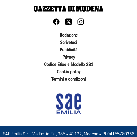
Redazione
Scriveteci
Pubblicità
Privacy
Codice Etico e Modello 231
Cookie policy
Termini e condizioni
SAE Emilia S.r.l., Via Emilia Est, 985 – 41122, Modena – PI 04155780366