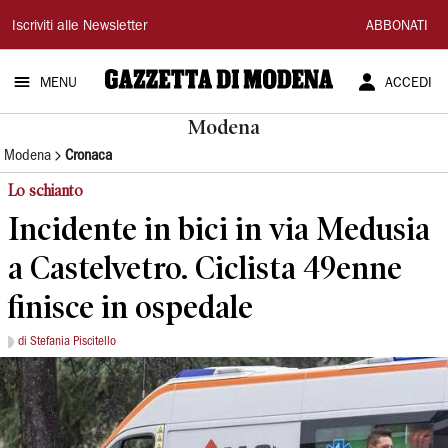
Gazzetta
Iscriviti alle Newsletter
ABBONATI
di
MENU
ACCEDI
Modena
Modena
Modena
Cronaca
Lo schianto
Incidente in bici in via Medusia
a Castelvetro. Ciclista 49enne
finisce in ospedale
di Stefania Piscitello