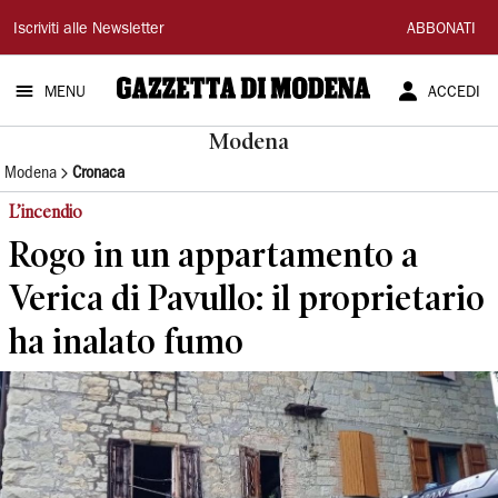
Gazzetta
Iscriviti alle Newsletter
ABBONATI
di
MENU
ACCEDI
Modena
Modena
Modena
Cronaca
L’incendio
Rogo in un appartamento a
Verica di Pavullo: il proprietario
ha inalato fumo