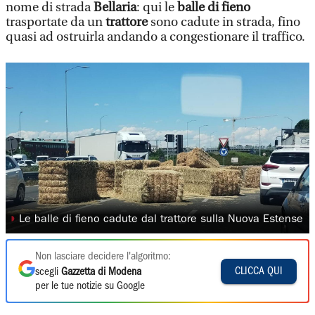
nome di strada
Bellaria
: qui le
balle di fieno
trasportate da un
trattore
sono cadute in strada, fino
quasi ad ostruirla andando a congestionare il traffico.
◗
Le balle di fieno cadute dal trattore sulla Nuova Estense
Non lasciare decidere l'algoritmo:
CLICCA QUI
scegli
Gazzetta di Modena
per le tue notizie su Google