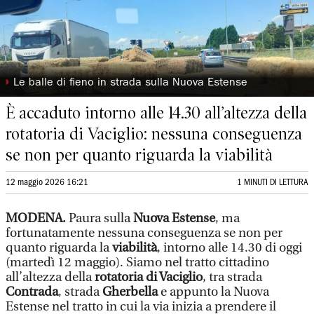
◗
Le balle di fieno in strada sulla Nuova Estense
È accaduto intorno alle 14.30 all’altezza della
rotatoria di Vaciglio: nessuna conseguenza
se non per quanto riguarda la viabilità
12 maggio 2026 16:21
1 MINUTI DI LETTURA
MODENA.
Paura sulla
Nuova Estense
, ma
fortunatamente nessuna conseguenza se non per
quanto riguarda la
viabilità
, intorno alle 14.30 di oggi
(martedì 12 maggio). Siamo nel tratto cittadino
all’altezza della
rotatoria di Vaciglio
, tra strada
Contrada
, strada
Gherbella
e appunto la Nuova
Estense nel tratto in cui la via inizia a prendere il