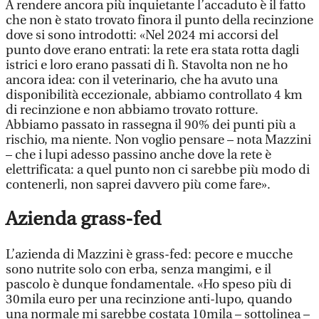
A rendere ancora più inquietante l’accaduto è il fatto
che non è stato trovato finora il punto della recinzione
dove si sono introdotti: «Nel 2024 mi accorsi del
punto dove erano entrati: la rete era stata rotta dagli
istrici e loro erano passati di lì. Stavolta non ne ho
ancora idea: con il veterinario, che ha avuto una
disponibilità eccezionale, abbiamo controllato 4 km
di recinzione e non abbiamo trovato rotture.
Abbiamo passato in rassegna il 90% dei punti più a
rischio, ma niente. Non voglio pensare – nota Mazzini
– che i lupi adesso passino anche dove la rete è
elettrificata: a quel punto non ci sarebbe più modo di
contenerli, non saprei davvero più come fare».
Azienda grass-fed
L’azienda di Mazzini è grass-fed: pecore e mucche
sono nutrite solo con erba, senza mangimi, e il
pascolo è dunque fondamentale. «Ho speso più di
30mila euro per una recinzione anti-lupo, quando
una normale mi sarebbe costata 10mila – sottolinea –