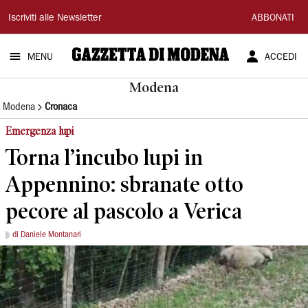
Gazzetta
Iscriviti alle Newsletter
ABBONATI
di
MENU
ACCEDI
Modena
Modena
Modena
Cronaca
Emergenza lupi
Torna l’incubo lupi in
Appennino: sbranate otto
pecore al pascolo a Verica
di Daniele Montanari