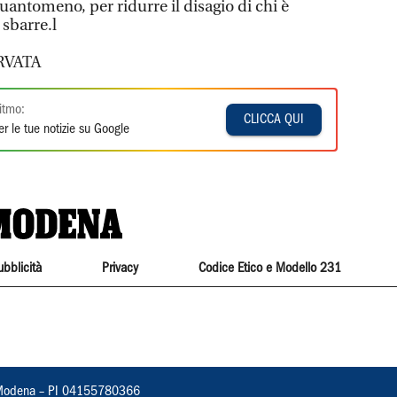
uantomeno, per ridurre il disagio di chi è
 sbarre.l
RVATA
itmo:
CLICCA QUI
r le tue notizie su Google
ubblicità
Privacy
Codice Etico e Modello 231
22, Modena – PI 04155780366