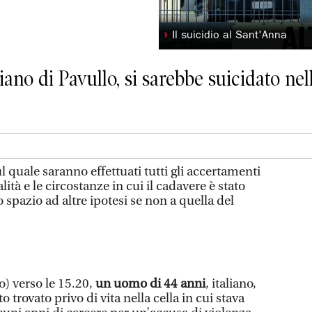
◗
Il suicidio al Sant'Anna
ano di Pavullo, si sarebbe suicidato nel
uale saranno effettuati tutti gli accertamenti
ità e le circostanze in cui il cadavere è stato
 spazio ad altre ipotesi se non a quella del
o) verso le 15.20,
un uomo di 44 anni
, italiano,
to trovato privo di vita nella cella in cui stava