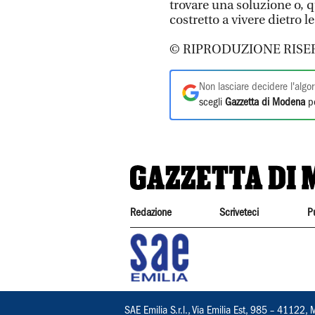
trovare una soluzione o, q
costretto a vivere dietro le
© RIPRODUZIONE RISE
Non lasciare decidere l'algor
scegli
Gazzetta di Modena
pe
Redazione
Scriveteci
P
SAE Emilia S.r.l., Via Emilia Est, 985 – 411