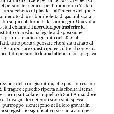
uni anni di carcere per un’accusa di violenza
 del personale medico: per l’uomo non c’è stato
va un sacchetto di plastica, all’interno del quale
 contenuto di una bomboletta di gas utilizzata
 cibo su piccoli fornelli da campeggio. Una volta
o stati chiamati
i necrofori per trasferire la
l’istituto di medicina legale a disposizione
È il primo suicidio registrato nel 2026 al
ti, tutto porta a pensare che si sia trattato di
. A supportare questa ipotesi, oltre al contesto,
uoi effetti personali
di una lettera
in cui spiegava
crezione della magistratura, che possano essere
i
. Il tragico episodio riporta alla ribalta il tema
eri, e in particolare in quella di Sant’Anna, dove
 e il disagio dei detenuti sono stati spesso
i e, purtroppo, riemergono nella loro gravità in
 si registrino significativi passi in avanti per