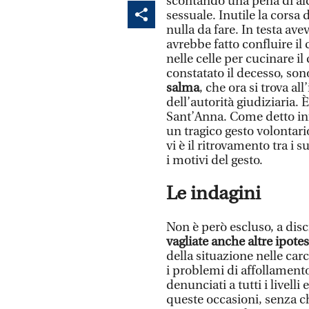
scontando una pena di alc
sessuale. Inutile la corsa
nulla da fare. In testa ave
avrebbe fatto confluire il
nelle celle per cucinare il
constatato il decesso, son
salma
, che ora si trova al
dell’autorità giudiziaria. 
Sant’Anna. Come detto infat
un tragico gesto volontario
vi è il ritrovamento tra i s
i motivi del gesto.
Le indagini
Non è però escluso, a dis
vagliate anche altre ipotes
della situazione nelle carc
i problemi di affollamento
denunciati a tutti i livell
queste occasioni, senza che