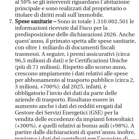
al 50% se gli interventi riguardano l’abitazione
principale e sono realizzati dal proprietario o
titolare di diritti reali sull’immobile.
Spese sanitarie –
Sono in totale 1.310.002.501 le
informazioni ricevute dal Fisco per la
predisposizione delle dichiarazioni 2026. Anche
quest’anno, il primato spetta alle spese sanitarie,
con oltre 1 miliardo di documenti fiscali
trasmessi. A seguire, i premi assicurativi (circa
96,5 milioni di dati) e le Certificazioni Uniche
(più di 71 milioni). Rispetto allo scorso anno,
crescono ampiamente i dati relativi alle spese
per abbonamento al trasporto pubblico (circa 2,
3 milioni, +700%): dal 2025, infatti, è
obbligatorio l’invio dei dati da parte delle
aziende di trasporto. Risultano essere in
aumento anche i dati dei redditi erogati dal
Gestore dei Servizi Energetici (GSE) per la
vendita delle eccedenze da impianti fotovoltaici
(+300%), e quelli relativi ai bonus asili (+98%). A
partire dalle dichiarazioni di quest’anno, inoltre,
troviamo i dati dei contributi per l’acquisto di