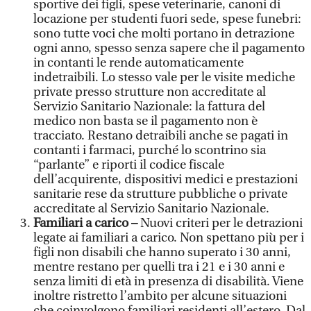
sportive dei figli, spese veterinarie, canoni di
locazione per studenti fuori sede, spese funebri:
sono tutte voci che molti portano in detrazione
ogni anno, spesso senza sapere che il pagamento
in contanti le rende automaticamente
indetraibili. Lo stesso vale per le visite mediche
private presso strutture non accreditate al
Servizio Sanitario Nazionale: la fattura del
medico non basta se il pagamento non è
tracciato. Restano detraibili anche se pagati in
contanti i farmaci, purché lo scontrino sia
“parlante” e riporti il codice fiscale
dell’acquirente, dispositivi medici e prestazioni
sanitarie rese da strutture pubbliche o private
accreditate al Servizio Sanitario Nazionale.
Familiari a carico –
Nuovi criteri per le detrazioni
legate ai familiari a carico. Non spettano più per i
figli non disabili che hanno superato i 30 anni,
mentre restano per quelli tra i 21 e i 30 anni e
senza limiti di età in presenza di disabilità. Viene
inoltre ristretto l’ambito per alcune situazioni
che coinvolgono familiari residenti all’estero. Dal