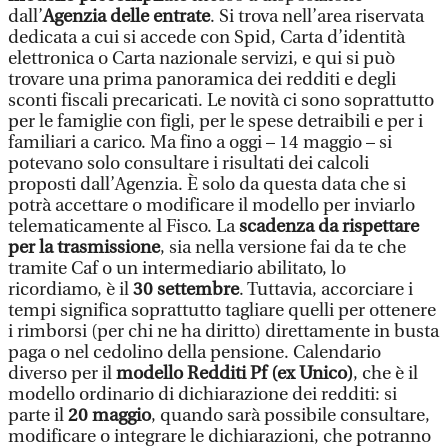
dall’
Agenzia delle entrate
. Si trova nell’area riservata
dedicata a cui si accede con Spid, Carta d’identità
elettronica o Carta nazionale servizi, e qui si può
trovare una prima panoramica dei redditi e degli
sconti fiscali precaricati. Le novità ci sono soprattutto
per le famiglie con figli, per le spese detraibili e per i
familiari a carico. Ma fino a oggi – 14 maggio – si
potevano solo consultare i risultati dei calcoli
proposti dall’Agenzia. È solo da questa data che si
potrà accettare o modificare il modello per inviarlo
telematicamente al Fisco. La
scadenza da rispettare
per la trasmissione
, sia nella versione fai da te che
tramite Caf o un intermediario abilitato, lo
ricordiamo, è il
30 settembre
. Tuttavia, accorciare i
tempi significa soprattutto tagliare quelli per ottenere
i rimborsi (per chi ne ha diritto) direttamente in busta
paga o nel cedolino della pensione. Calendario
diverso per il
modello Redditi Pf (ex Unico)
, che è il
modello ordinario di dichiarazione dei redditi: si
parte il
20 maggio
, quando sarà possibile consultare,
modificare o integrare le dichiarazioni, che potranno