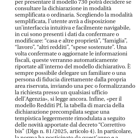
per presentare il modello 730 potrà decidere se
consultare la dichiarazione in modalità
semplificata o ordinaria. Scegliendo la modalità
semplificata, l’utente avrà a disposizione
un’interfaccia intuitiva e facilmente navigabile,
in cui sono presenti i dati da confermare o
modificare: “casa e altre proprietà”, “famiglia”,
“lavoro”, “altri redditi”, “spese sostenute”. Una
volta confermate o aggiornate le informazioni
fiscali, queste verranno automaticamente
riportate all’interno del modello dichiarativo. È
sempre possibile delegare un familiare o una
persona di fiducia direttamente dalla propria
area riservata, inviando una pec o formalizzando
la richiesta presso un qualsiasi ufficio
dell’Agenzia», si legge ancora. Infine, «per il
modello Redditi Pf, la tabella di marcia della
dichiarazione precompilata segue una
tempistica leggermente rimodulata a seguito
delle novità apportate dal decreto “Correttivo
bis” (Dlgs n. 81/2025, articolo 4). In particolare,
la norma ha posticipato da quest’anno e a