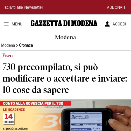
Gazzetta
Iscriviti alle Newsletter
ABBONATI
di
MENU
ACCEDI
Modena
Modena
Modena
Cronaca
Fisco
730 precompilato, si può
modificare o accettare e inviare:
10 cose da sapere