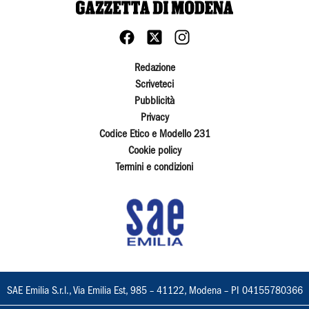
Redazione
Scriveteci
Pubblicità
Privacy
Codice Etico e Modello 231
Cookie policy
Termini e condizioni
SAE Emilia S.r.l., Via Emilia Est, 985 – 41122, Modena – PI 04155780366